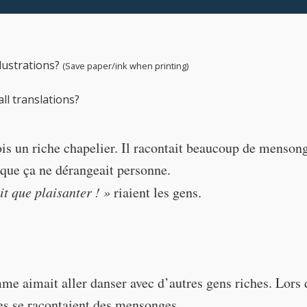
← Play story audio ↑
llustrations?
(Save paper/ink when printing)
ll translations?
fois un riche chapelier. Il racontait beaucoup de menson
e que ça ne dérangeait personne.
ait que plaisanter ! »
riaient les gens.
me aimait aller danser avec d’autres gens riches. Lors 
hes se racontaient des mensonges.
joking!"