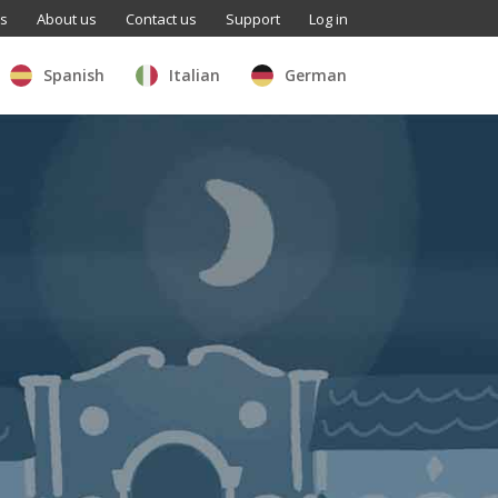
ls
About us
Contact us
Support
Log in
Spanish
Italian
German