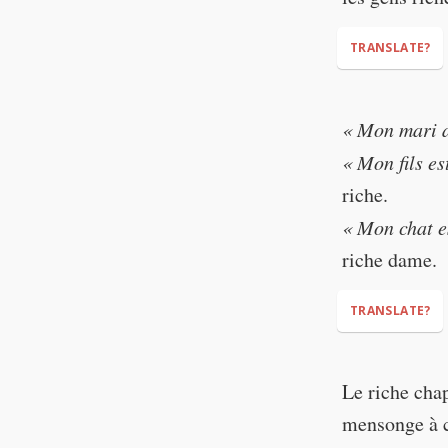
TRANSLATE?
« Mon mari a 
« Mon fils es
riche.
« Mon chat es
riche dame.
TRANSLATE?
"My husband s
Le riche chap
"My son is so
mensonge à c
"My cat is so