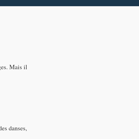
--:--
ges. Mais il
des danses,