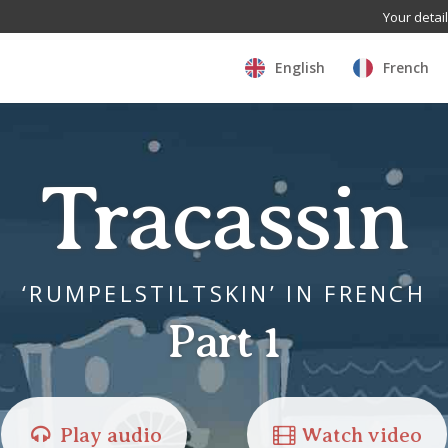
Your detai
English
French
Tracassin
‘RUMPELSTILTSKIN’ IN FRENCH
Part 1
Play audio
Watch video