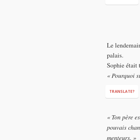
"BRING HER T
"Oh lord,"
Le lendemain 
palais.
Sophie était 
« Pourquoi su
TRANSLATE?
« Ton père es
pouvais chang
"Why am I he
menteurs. »