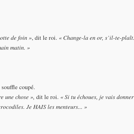
 a liar,"
"Last night he said you could
otte de foin »
, dit le roi.
« Change-la en or, s’il-te-plaît
hat is a lie! And I HATE liars!"
main matin. »
dle of hay,"
"Turn it into gold, please. It m
 souffle coupé.
ning."
re une chose »,
dit le roi.
« Si tu échoues, je vais donner
rocodiles. Je HAIS les menteurs... »