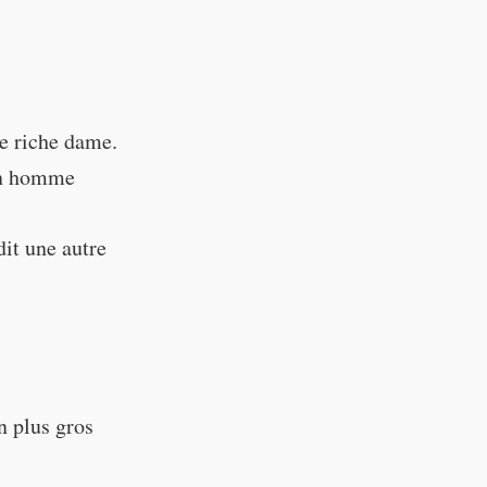
e riche dame.
un homme
it une autre
on plus gros