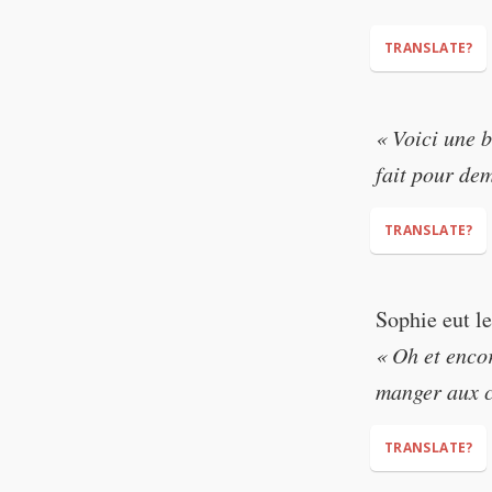
TRANSLATE?
"Your father is
« Voici une b
gold. I think t
fait pour de
TRANSLATE?
"Here is a bun
Sophie eut le
tomorrow mor
« Oh et enco
manger aux c
TRANSLATE?