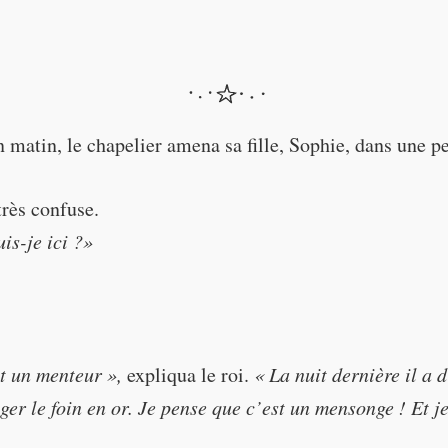
O ME!"
(rushed)
"What have I done?"
matin, le chapelier amena sa fille, Sophie, dans une pe
très confuse.
is-je ici ?»
t un menteur »,
expliqua le roi.
« La nuit dernière il a d
er le foin en or. Je pense que c’est un mensonge ! Et j
re?"