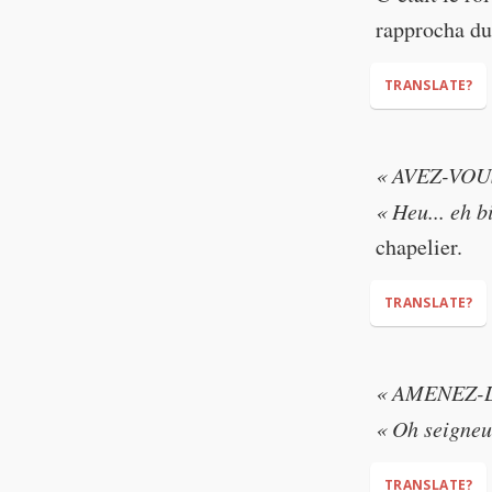
rapprocha du
TRANSLATE?
« AVEZ-VOU
"SHE CAN TU
« Heu... eh b
chapelier.
TRANSLATE?
"DID YOU SA
« AMENEZ-L
"Ummm... well.
« Oh seigneu
TRANSLATE?