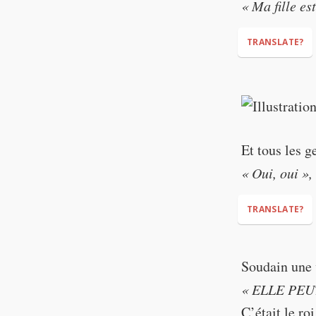
« Ma fille es
TRANSLATE?
"My daughter 
Et tous les g
« Oui, oui »,
TRANSLATE?
Soudain une v
"Oh yes,"
« ELLE PEU
C’était le ro