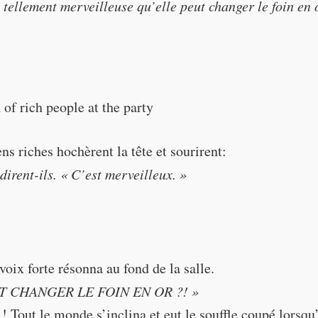
t tellement merveilleuse qu’elle peut changer le foin en 
is so wonderful, (that) she can turn hay into gold!"
ens riches hochèrent la tête et sourirent:
 dirent-ils. « C’est merveilleux. »
oix forte résonna au fond de la salle.
"That's wonderful."
T CHANGER LE FOIN EN OR ?! »
i ! Tout le monde s’inclina et eut le souffle coupé lorsqu’