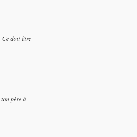
 turn hay into
. Ce doit être
ust be done by
 ton père à