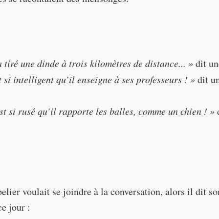
tiré une dinde à trois kilomètres de distance... »
dit un
t si intelligent qu’il enseigne à ses professeurs ! »
dit 
t si rusé qu’il rapporte les balles, comme un chien ! »
d
hot a turkey from three kilometers away ..."
elier voulait se joindre à la conversation, alors il dit s
 smart that he teaches his teachers!"
e jour :
 clever that he fetches
(brings back)
balls, like a dog!"