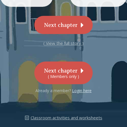
Next chapter
( View the full story )
Next chapter
( Members only )
Already a member?
Login here
Classroom activities and worksheets