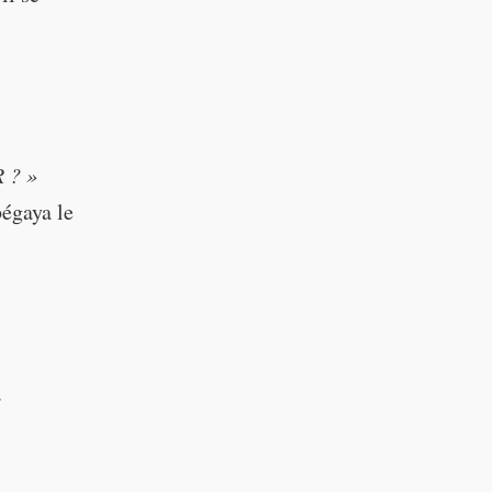
 ? »
égaya le
t)
.