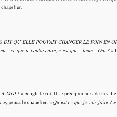
 chapelier.
S DIT QU’ELLE POUVAIT CHANGER LE FOIN EN OR
RN HAY INTO GOLD?"
ien... ce que je voulais dire, c’est que... hmm... Oui ? »
b
(had their breath cu
Y THAT SHE CAN TURN HAY INTO GOLD?"
A-MOI ! »
beugla le roi. Il se précipita hors de la salle
.. what I meant was that... errr... yes?"
r »
, pensa le chapelier.
« Qu’est ce que je vais faire ? »