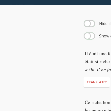
--:--
Hide i
Show a
Il était une 
était si rich
« Oh, il ne f
TRANSLATE?
Ce riche hom
les gens ric
"Oh, he's just 