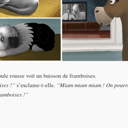
poule rousse voit un buisson de framboises.
ises !”
s’exclame-t-elle.
“Miam miam miam ! On pourrai
ramboises !”