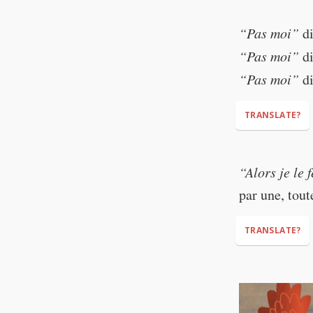
The “Ye
“So… who want
this!”, 
“Pas moi”
di
here.)
** “Ouai
“Pas moi”
di
“oui”.
“Pas moi”
di
TRANSLATE?
"Not me,"
“Alors je le 
"Not me,"
par une, tout
"Not me,"
TRANSLATE?
“Then I will do
(l