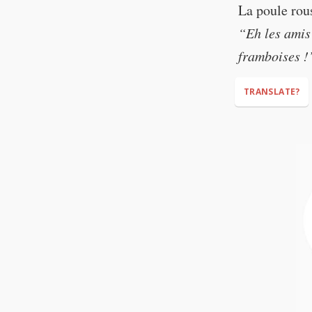
La poule rous
“RASPBERRIES
“Eh les amis 
framboises !
TRANSLATE?
"Hey friends!