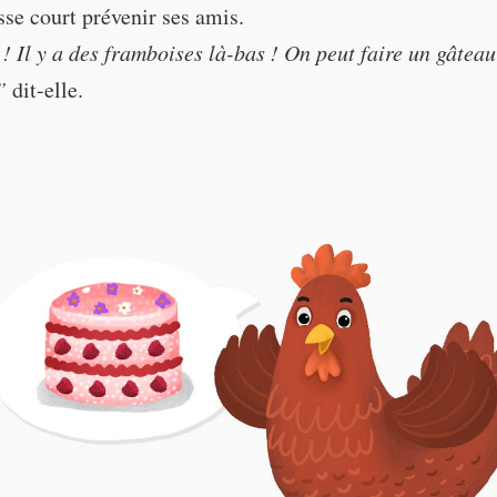
se court prévenir ses amis.
!”
“Yum yum yum! We could* make a raspbe
! Il y a des framboises là-bas ! On peut faire un gâtea
”
dit-elle.
 There are raspberries over there! We can make a raspber