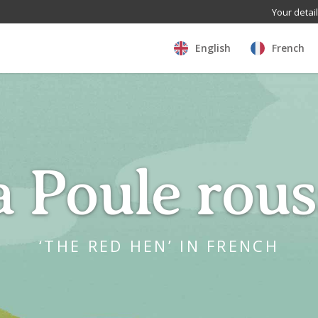
Your detai
English
French
a Poule rous
‘THE RED HEN’ IN FRENCH