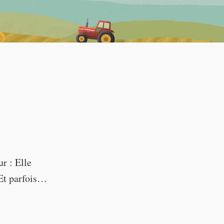
--:--
ur : Elle
 Et parfois…