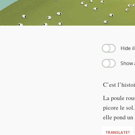
--:--
Hide i
Show a
C’est l’histo
La poule rous
picore le sol
elle pond un
TRANSLATE?