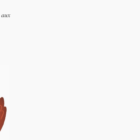
rry cake!”
u aux
ry cake!"