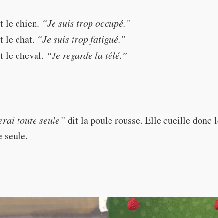
s” in French doesn’t literally mean “yes”. It means something like “Great
s to help me pick the raspberries?”
and is very commonly used in this situation. (French people would never s
t le chien.
“Je suis trop occupé.”
p” is a spoken, informal version of “ouais”, which is a spoken, informal 
t le chat.
“Je suis trop fatigué.”
t le cheval.
“Je regarde la télé.”
"I'm too busy."
ferai toute seule”
dit la poule rousse. Elle cueille donc 
"I'm too tired."
e seule.
"I'm watching TV."
 it alone,”
it: all alone)