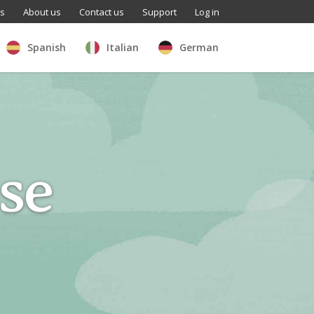
ls
About us
Contact us
Support
Log in
Spanish
Italian
German
se