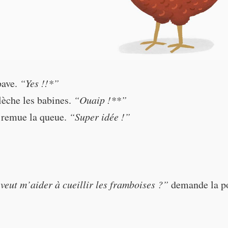
bave.
“Yes !!*”
lèche les babines.
“Ouaip !**”
 remue la queue.
“Super idée !”
“Yes!”*
veut m’aider à cueillir les framboises ?”
demande la po
“Absolutely!”**
“Great idea!”