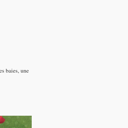
! Let’s do
ay “Oui!”
version of
les baies, une