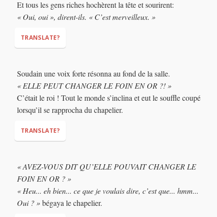
Et tous les gens riches hochèrent la tête et sourirent:
« Oui, oui », dirent-ils. « C’est merveilleux. »
TRANSLATE?
Soudain une voix forte résonna au fond de la salle.
"Oh yes,"
"That's wonderful."
« ELLE PEUT CHANGER LE FOIN EN OR ?! »
C’était le roi ! Tout le monde s’inclina et eut le souffle coupé
lorsqu’il se rapprocha du chapelier.
TRANSLATE?
« AVEZ-VOUS DIT QU’ELLE POUVAIT CHANGER LE
"SHE CAN TURN HAY INTO GOLD?"
FOIN EN OR ? »
(had their
« Heu... eh bien... ce que je voulais dire, c’est que... hmm...
breath cut)
Oui ? »
bégaya le chapelier.