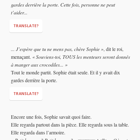
gardes derrière la porte. Cette fois, personne ne peut
t’aider...
TRANSLATE?
"Here are ONE HUNDRED bundles of hay,"
... J’espère que tu ne mens pas, chère Sophie »
, dit le roi,
"And there are ten guards behind the door. This time
menaçant.
« Souviens-toi, TOUS les menteurs seront donnés
nobody can help you...
à manger aux crocodiles... »
Tout le monde partit. Sophie était seule. Et il y avait dix
gardes derrière la porte.
TRANSLATE?
... I hope you do not lie, dear Sophie,"
Encore une fois, Sophie savait quoi faire.
"Remember, ALL liars will be fed to the
Elle regarda partout dans la pièce. Elle regarda sous la table.
crocodiles..."
Elle regarda dans l’armoire.