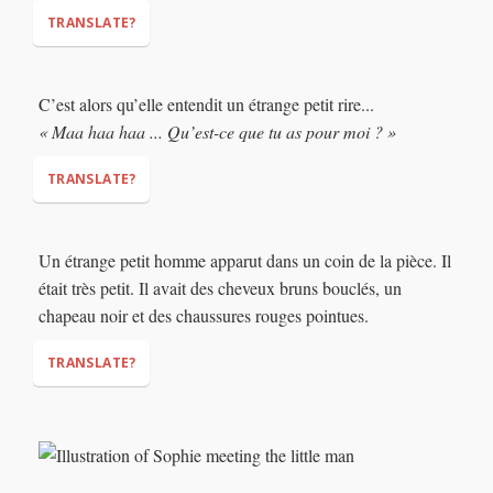
TRANSLATE?
C’est alors qu’elle entendit un étrange petit rire...
"This is ridiculous!"
"I can't change hay into
« Maa haa haa ... Qu’est-ce que tu as pour moi ? »
gold! That's impossible!"
TRANSLATE?
Un étrange petit homme apparut dans un coin de la pièce. Il
"Hee hee hee... What do you have for me?"
était très petit. Il avait des cheveux bruns bouclés, un
chapeau noir et des chaussures rouges pointues.
TRANSLATE?