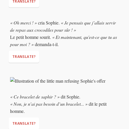
TRANSLATE?
« Oh merci ! »
cria Sophie.
« Je pensais que j’allais servir
de repas aux crocodiles pour sûr ! »
Le petit homme sourit.
« Et maintenant, qu'est-ce que tu as
pour moi ? »
demanda-t-il.
TRANSLATE?
"Oh thank you!"
"I thought I was going to be
crocodile food for sure!"
"And now, what do you have for me?"
« Ce bracelet de saphir ? »
dit Sophie.
« Non, je n’ai pas besoin d’un bracelet... »
dit le petit
homme.
TRANSLATE?