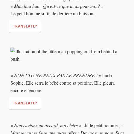
« Maa haa haa . Qu'est-ce que tu as pour moi? »
Le petit homme sortit de derrière un buisson.
TRANSLATE?
"Maa haa haa... What do you have for me?"
« NON ! TU NE PEUX PAS LE PRENDRE ! »
hurla
Sophie. Elle serra le bébé contre sa poitrine. Elle pleura
encore et encore.
TRANSLATE?
"NO! YOU CAN'T HAVE HIM!"
« Nous avions un accord, ma chère »
, dit le petit homme.
«
Mais je vais te faire une autre offre : Devine mon nom. Si tu