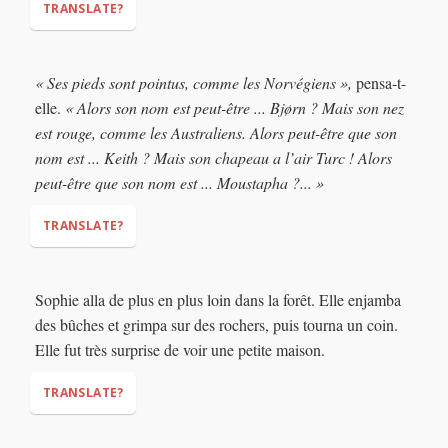
"...No"
TRANSLATE?
(in panic)
« Ses pieds sont pointus, comme les Norvégiens »,
pensa-t-
elle.
« Alors son nom est peut-être ... Bjørn ? Mais son nez
est rouge, comme les Australiens. Alors peut-être que son
nom est ... Keith ? Mais son chapeau a l’air Turc ! Alors
peut-être que son nom est ... Moustapha ?... »
TRANSLATE?
"His feet are pointed, like a Norwegian,"
"So
Sophie alla de plus en plus loin dans la forêt. Elle enjamba
maybe his name is ... Bjørn? But his nose is red, like an
des bûches et grimpa sur des rochers, puis tourna un coin.
Australian. So maybe his name is ... Keith? But his hat looks
Elle fut très surprise de voir une petite maison.
Turkish! So maybe his name is ... Moustapha? ... "
TRANSLATE?