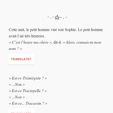
Cette nuit, le petit homme vint voir Sophie. Le petit homme
avait l’air très heureux.
« C’est l’heure ma chère »,
dit-il.
« Alors, connais-tu mon
nom ? »
TRANSLATE?
« Est-ce Trismégiste ? »
« ...Non »
"It's time, my dear,"
"So, do you know my name?"
« Est-ce Tractopelle ? »
« ...Non »
« Est-ce... Tracassin ? »