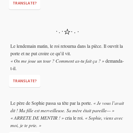
TRANSLATE?
"This diamond necklace?"
"Perfect,"
"I need a diamond necklace."
"Maa haa
haa"
Le lendemain matin, le roi retourna dans la pièce. Il ouvrit la
porte et ne put croire ce qu’il vit.
« On me joue un tour ? Comment as-tu fait ça ? »
demanda-
t-il.
TRANSLATE?
Le père de Sophie passa sa tête par la porte.
« Je vous l’avait
dit ! Ma fille est merveilleuse. Sa mère était pareille— »
"Are you playing a trick on me? How did you do this?"
« ARRETE DE MENTIR ! »
cria le roi.
« Sophie, viens avec
moi, je te prie. »