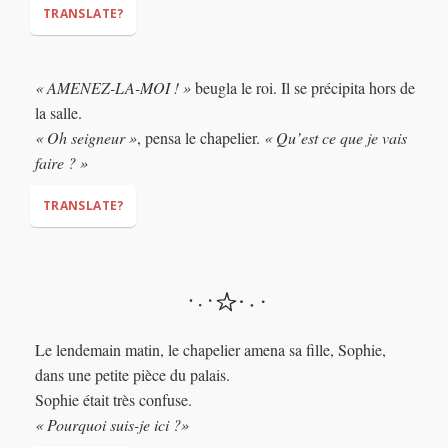
TRANSLATE?
"DID YOU SAY THAT SHE CAN TURN HAY INTO GOLD?"
« AMENEZ-LA-MOI ! »
beugla le roi. Il se précipita hors de
"Ummm... well... what I meant was that... errr... yes?"
la salle.
« Oh seigneur »
, pensa le chapelier.
« Qu’est ce que je vais
faire ? »
TRANSLATE?
"BRING HER TO ME!"
(rushed)
"Oh lord,"
"What have I done?"
Le lendemain matin, le chapelier amena sa fille, Sophie,
dans une petite pièce du palais.
Sophie était très confuse.
« Pourquoi suis-je ici ?»