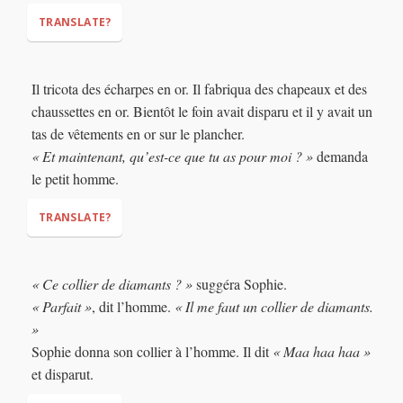
TRANSLATE?
Il tricota des écharpes en or. Il fabriqua des chapeaux et des
chaussettes en or. Bientôt le foin avait disparu et il y avait un
tas de vêtements en or sur le plancher.
« Et maintenant, qu’est-ce que tu as pour moi ? »
demanda
le petit homme.
TRANSLATE?
« Ce collier de diamants ? »
suggéra Sophie.
« Parfait »
, dit l’homme.
« Il me faut un collier de diamants.
»
"And now, what do you have for me?"
Sophie donna son collier à l’homme. Il dit
« Maa haa haa »
et disparut.