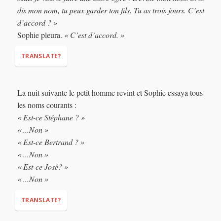
(again and again)
dis mon nom, tu peux garder ton fils. Tu as trois jours. C’est
d’accord ? »
Sophie pleura.
« C’est d’accord. »
TRANSLATE?
"We had an agreement, my dear,"
"But
La nuit suivante le petit homme revint et Sophie essaya tous
I'll make you another deal: Guess my name. If you say my
les noms courants :
name, you can keep your son. You have three days. Is it a
« Est-ce Stéphane ? »
deal?"
« ...Non »
"It's a deal."
« Est-ce Bertrand ? »
« ...Non »
« Est-ce José? »
« ...Non »
TRANSLATE?