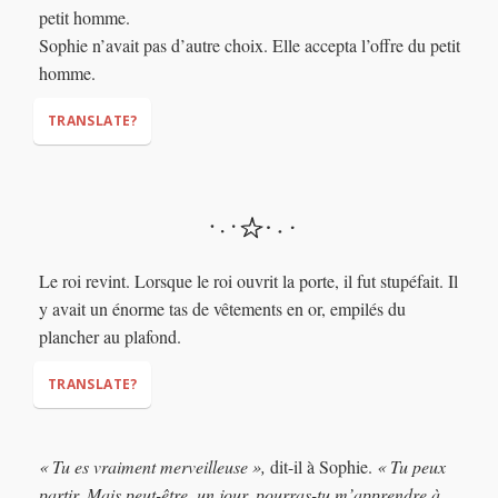
petit homme.
years you will give me your firstborn."
Sophie n’avait pas d’autre choix. Elle accepta l’offre du petit
homme.
TRANSLATE?
"WHAT? NO!"
"Or I will tell the king that you're a liar!"
Le roi revint. Lorsque le roi ouvrit la porte, il fut stupéfait. Il
y avait un énorme tas de vêtements en or, empilés du
plancher au plafond.
TRANSLATE?
« Tu es vraiment merveilleuse »,
dit-il à Sophie.
« Tu peux
partir. Mais peut-être, un jour, pourras-tu m’apprendre à