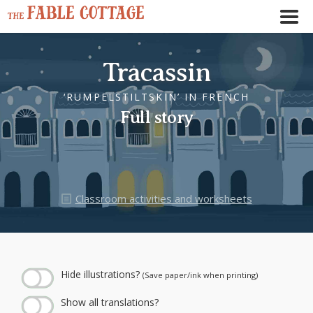
Tracassin
‘RUMPELSTILTSKIN’ IN FRENCH
Full story
Classroom activities and worksheets
← Play story audio ↑
--:--
--:--
Hide illustrations?
(Save paper/ink when printing)
Show all translations?