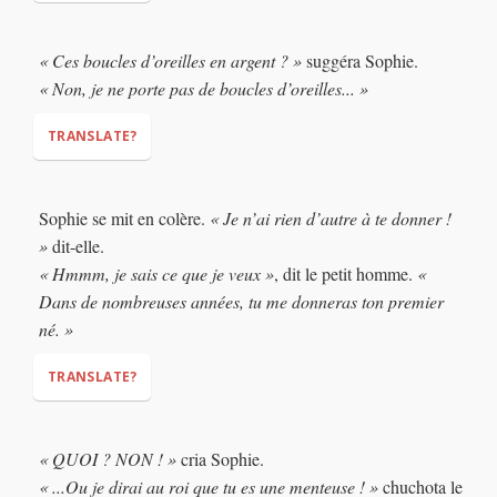
"This sapphire bracelet?"
« Ces boucles d’oreilles en argent ? »
suggéra Sophie.
"No, I don't need a bracelet..."
« Non, je ne porte pas de boucles d’oreilles... »
TRANSLATE?
“These silver earrings?"
Sophie se mit en colère.
« Je n’ai rien d’autre à te donner !
"No, I don't wear earrings..."
»
dit-elle.
« Hmmm, je sais ce que je veux »
, dit le petit homme.
«
Dans de nombreuses années, tu me donneras ton premier
né. »
TRANSLATE?
"I have nothing else to give you!"
« QUOI ? NON ! »
cria Sophie.
« ...Ou je dirai au roi que tu es une menteuse ! »
chuchota le
"Hmmm, I know what I want,"
"In many