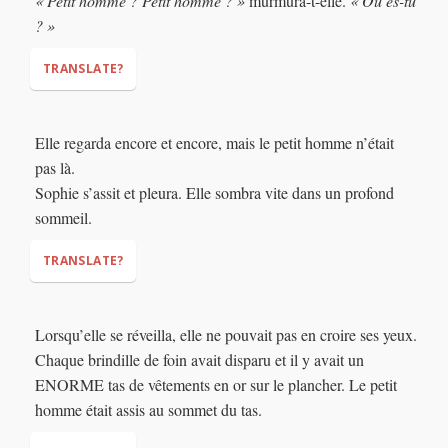
« Petit homme ? Petit homme ? »
murmura-t-elle.
« Où es-tu
? »
TRANSLATE?
Elle regarda encore et encore, mais le petit homme n’était
pas là.
Sophie s’assit et pleura. Elle sombra vite dans un profond
"Little man? Little man?"
"Where are you?"
sommeil.
TRANSLATE?
(again and again)
Lorsqu’elle se réveilla, elle ne pouvait pas en croire ses yeux.
Chaque brindille de foin avait disparu et il y avait un
ENORME tas de vêtements en or sur le plancher. Le petit
homme était assis au sommet du tas.