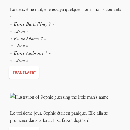
La deuxième nuit, elle essaya quelques noms moins courants
:
"Is it Stéphane?"
« Est-ce Barthélémy ? »
"...No."
« ...Non »
"Is it Bertrand?"
« Est-ce Filibert ? »
"...No."
« ...Non »
" Is it José?"
« Est-ce Ambroise ? »
"...No."
« ...Non »
TRANSLATE?
"Is it Barthélémy?"
"...No"
"Is it Filibert?"
Le troisième jour, Sophie était en panique. Elle alla se
"...No"
promener dans la forêt. Il se faisait déjà tard.
" Is it Ambroise?"