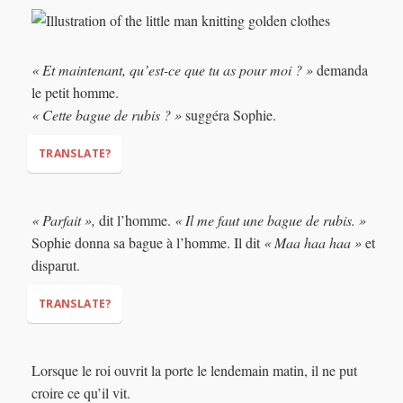
« Et maintenant, qu’est-ce que tu as pour moi ? »
demanda
le petit homme.
« Cette bague de rubis ? »
suggéra Sophie.
TRANSLATE?
"And now, what do you have for me?"
« Parfait »,
dit l’homme.
« Il me faut une bague de rubis. »
"This ruby ring?"
Sophie donna sa bague à l’homme. Il dit
« Maa haa haa »
et
disparut.
TRANSLATE?
"Perfect,"
"I need a ruby ring."
Lorsque le roi ouvrit la porte le lendemain matin, il ne put
"Maa haa haa"
croire ce qu’il vit.