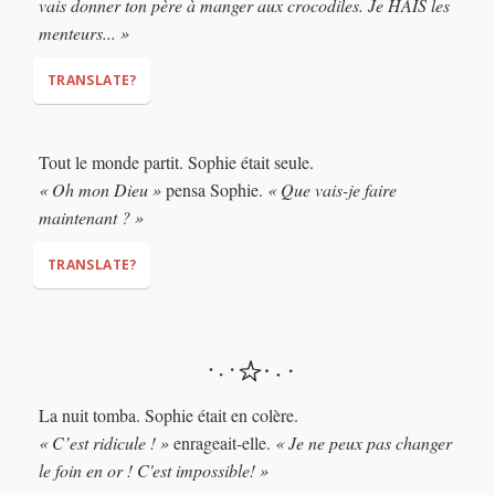
vais donner ton père à manger aux crocodiles. Je HAIS les
menteurs... »
TRANSLATE?
Tout le monde partit. Sophie était seule.
« Oh mon Dieu »
pensa Sophie.
« Que vais-je faire
maintenant ? »
(Lit: "had her breath cut")
TRANSLATE?
"Oh and one more thing,"
"If you fail, I will
feed your father to my crocodiles. I HATE liars..."
"Oh my God,"
"What am I going to do
now?"
La nuit tomba. Sophie était en colère.
« C’est ridicule ! »
enrageait-elle.
« Je ne peux pas changer
le foin en or ! C'est impossible! »