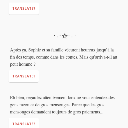
TRANSLATE?
"We would have loved your son very much,"
Après ça, Sophie et sa famille vécurent heureux jusqu’à la
fin des temps, comme dans les contes. Mais qu’arriva-t-il au
petit homme ?
TRANSLATE?
Eh bien, regardez attentivement lorsque vous entendez des
(happily until the end of time)
gens raconter de gros mensonges. Parce que les gros
mensonges demandent toujours de gros paiements...
TRANSLATE?