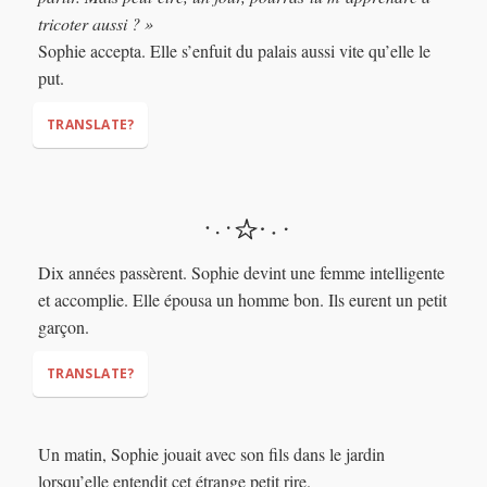
tricoter aussi ? »
Sophie accepta. Elle s’enfuit du palais aussi vite qu’elle le
put.
TRANSLATE?
"You really are amazing,"
"You may
leave. But maybe, one day, you could teach me to knit too?"
Dix années passèrent. Sophie devint une femme intelligente
et accomplie. Elle épousa un homme bon. Ils eurent un petit
garçon.
TRANSLATE?
(became)
Un matin, Sophie jouait avec son fils dans le jardin
lorsqu’elle entendit cet étrange petit rire.