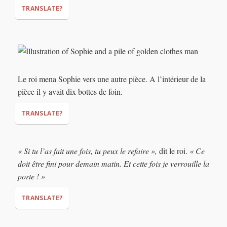
TRANSLATE?
"I told you! My daughter is
amazing. Her mother was the same—"
"STOP LYING!"
"Sophie, come with me
Le roi mena Sophie vers une autre pièce. A l’intérieur de la
please..."
pièce il y avait dix bottes de foin.
TRANSLATE?
« Si tu l’as fait une fois, tu peux le refaire »,
dit le roi.
« Ce
doit être fini pour demain matin. Et cette fois je verrouille la
porte ! »
TRANSLATE?
"If you did it once, you can do it again,"
"It