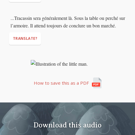
Well, look closely when you hear people telling big lies.
...Tracassin sera généralement là. Sous la table ou perché sur
Because big lies always demand big payments...
l’armoire. Il attend toujours de conclure un bon marché.
TRANSLATE?
How to save this as a PDF
Download this audio