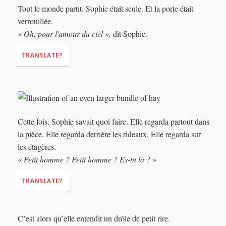
Tout le monde partit. Sophie était seule. Et la porte était
must be done by tomorrow morning. And this time I'm
verrouillée.
locking the door!"
« Oh, pour l'amour du ciel »,
dit Sophie.
TRANSLATE?
"Oh for heaven's sake,"
Cette fois, Sophie savait quoi faire. Elle regarda partout dans
la pièce. Elle regarda derrière les rideaux. Elle regarda sur
les étagères.
« Petit homme ? Petit homme ? Es-tu là ? »
TRANSLATE?
C’est alors qu’elle entendit un drôle de petit rire.