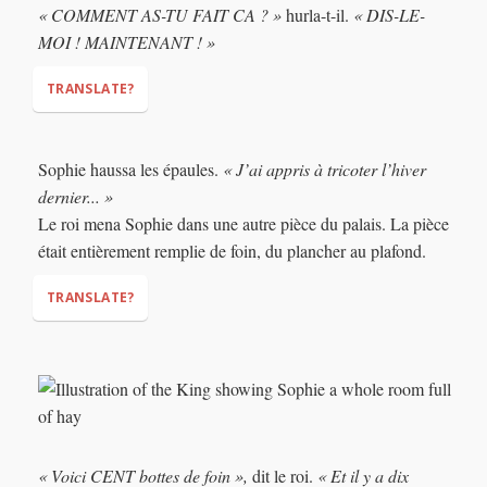
« COMMENT AS-TU FAIT CA ? »
hurla-t-il.
« DIS-LE-
MOI ! MAINTENANT ! »
TRANSLATE?
Sophie haussa les épaules.
« J’ai appris à tricoter l’hiver
dernier... »
"HOW DID YOU DO THIS?"
"TELL ME! NOW!"
Le roi mena Sophie dans une autre pièce du palais. La pièce
était entièrement remplie de foin, du plancher au plafond.
TRANSLATE?
"I learned to knit last winter..."
« Voici CENT bottes de foin »,
dit le roi.
« Et il y a dix