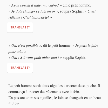
« As-tu besoin d’aide, ma chère? »
dit le petit homme.
« Je dois changer ce foin en or »,
soupira Sophie.
« C’est
ridicule ! C'est impossible! »
TRANSLATE?
"Do you need help, my dear?"
« Oh, c’est possible »,
dit le petit homme.
« Je peux le faire
"I must change this hay into gold,"
"It's
pour toi... »
ridiculous! It's impossible!"
« Oui ! S’il vous plaît aidez-moi ! »
supplia Sophie.
TRANSLATE?
"Oh, it's possible,"
"I can do it for you..."
Le petit homme sortit deux aiguilles à tricoter de sa poche. Il
"Yes! Please help me!"
commença à tricoter des vêtements avec le foin.
En passant entre ses aiguilles, le foin se changeait en un beau
fil d’or.