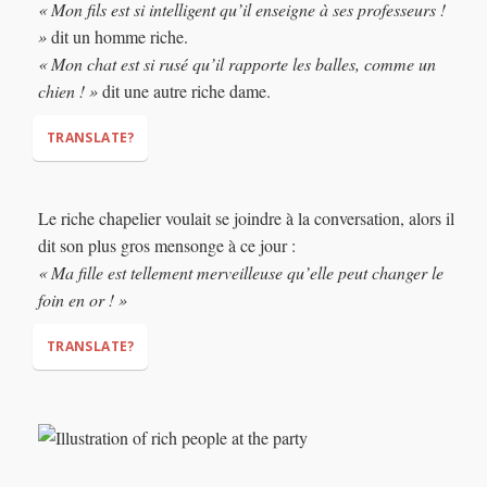
« Mon fils est si intelligent qu’il enseigne à ses professeurs !
»
dit un homme riche.
« Mon chat est si rusé qu’il rapporte les balles, comme un
chien ! »
dit une autre riche dame.
TRANSLATE?
"My husband shot a turkey from three kilometers away ..."
Le riche chapelier voulait se joindre à la conversation, alors il
dit son plus gros mensonge à ce jour :
"My son is so smart that he teaches his teachers!"
« Ma fille est tellement merveilleuse qu’elle peut changer le
foin en or ! »
"My cat is so clever that he fetches
(brings back)
balls, like a
dog!"
TRANSLATE?
"My daughter is so wonderful, (that) she can turn hay into
gold!"