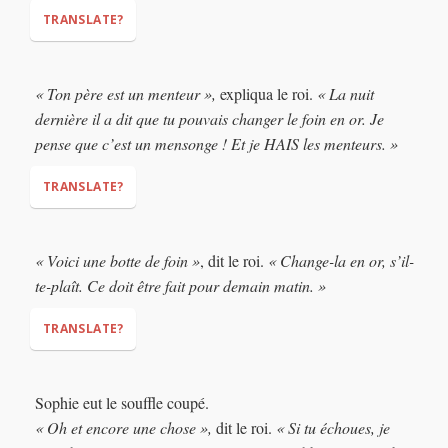
TRANSLATE?
« Ton père est un menteur »,
expliqua le roi.
« La nuit
dernière il a dit que tu pouvais changer le foin en or. Je
pense que c’est un mensonge ! Et je HAIS les menteurs. »
"Why am I here?"
TRANSLATE?
"Your father is a liar,"
"Last night he
« Voici une botte de foin »
, dit le roi.
« Change-la en or, s’il-
said you could turn hay into gold. I think that is a lie! And I
te-plaît. Ce doit être fait pour demain matin. »
HATE liars!"
TRANSLATE?
"Here is a bundle of hay,"
"Turn it into gold,
Sophie eut le souffle coupé.
please. It must be done by tomorrow morning."
« Oh et encore une chose »,
dit le roi.
« Si tu échoues, je