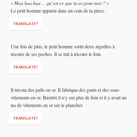
« Maa haa haa ... qu’est-ce que tu as pour moi ? »
Le petit homme apparut dans un coin de la pièce.
"Little man? Little man? Are you here?"
TRANSLATE?
Une fois de plus, le petit homme sortit deux aiguilles à
"Maa haa haa ... what do you have for me?"
tricoter de ses poches. Il se mit à tricoter le foin.
TRANSLATE?
Il tricota des pulls en or. Il fabriqua des gants et des sous-
vêtements en or. Bientôt il n’y eut plus de foin et il y avait un
tas de vêtements en or sur le plancher.
TRANSLATE?