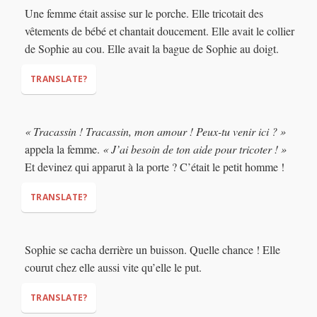
Une femme était assise sur le porche. Elle tricotait des
vêtements de bébé et chantait doucement. Elle avait le collier
de Sophie au cou. Elle avait la bague de Sophie au doigt.
TRANSLATE?
« Tracassin ! Tracassin, mon amour ! Peux-tu venir ici ? »
appela la femme.
« J’ai besoin de ton aide pour tricoter ! »
Et devinez qui apparut à la porte ? C’était le petit homme !
TRANSLATE?
Sophie se cacha derrière un buisson. Quelle chance ! Elle
courut chez elle aussi vite qu’elle le put.
TRANSLATE?
"Tracassin! Tracassin, my love! Can you come here?"
"I need your help to knit!"