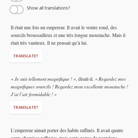
Show all translations?
Il était une fois un empereur. Il avait le ventre rond, des
sourcils broussailleux et une très longue moustache. Mais il
était très vaniteux. Il ne pensait qu’à lui.
TRANSLATE?
« Je suis tellement magnifique ! »
, disait-il.
« Regardez mes
magnifiques sourcils ! Regardez mon excellente moustache !
J’ai l’air formidable ! »
TRANSLATE?
“I am so wonderful!”
“Look at my wonderful
L’empereur aimait porter des habits raffinés. Il avait quatre
eyebrows! Look at my excellent moustache! I look
cents chemises raffinées, trois cents paires de pantalons