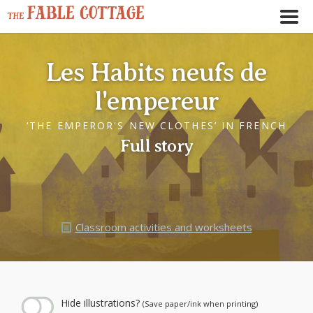
Les Habits neufs de
l'empereur
‘THE EMPEROR'S NEW CLOTHES’ IN FRENCH
Full story
Classroom activities and worksheets
← Play story audio ↑
--:--
--:--
Hide illustrations?
(Save paper/ink when printing)