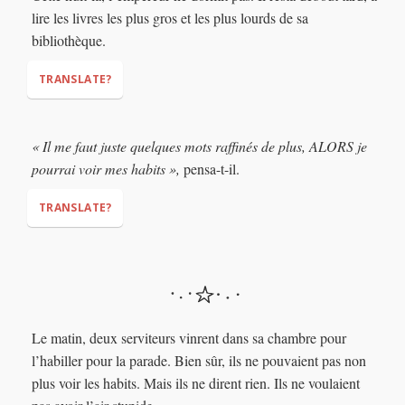
lire les livres les plus gros et les plus lourds de sa
bibliothèque.
“What an idiot!”
TRANSLATE?
« Il me faut juste quelques mots raffinés de plus, ALORS je
pourrai voir mes habits »,
pensa-t-il.
TRANSLATE?
“I just need a few more fancy words, THEN I’ll be able to see
my clothes,”
Le matin, deux serviteurs vinrent dans sa chambre pour
l’habiller pour la parade. Bien sûr, ils ne pouvaient pas non
plus voir les habits. Mais ils ne dirent rien. Ils ne voulaient