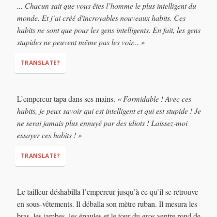
... Chacun sait que vous êtes l’homme le plus intelligent du
“Your most majestic and intelligent majesty!”
monde. Et j’ai créé d'incroyables nouveaux habits. Ces
habits ne sont que pour les gens intelligents. En fait, les gens
stupides ne peuvent même pas les voir... »
TRANSLATE?
Everybody knows that you are the most intelligent man in
L’empereur tapa dans ses mains.
« Formidable ! Avec ces
the world. And I have created some amazing new clothes.
habits, je peux savoir qui est intelligent et qui est stupide ! Je
These clothes are only for intelligent people. In fact, stupid
ne serai jamais plus ennuyé par des idiots ! Laissez-moi
people cannot even see them...”
essayer ces habits ! »
TRANSLATE?
“Amazing! With these
Le tailleur déshabilla l’empereur jusqu’à ce qu’il se retrouve
clothes I can know who is smart and who is stupid! I will
en sous-vêtements. Il déballa son mètre ruban. Il mesura les
never be bothered by idiots again! Let me try these clothes!”
bras, les jambes, les épaules et le tour du gros ventre rond de