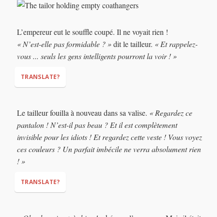
“What do you think
(about it)
?”
L’empereur eut le souffle coupé. Il ne voyait rien !
« N’est-elle pas formidable ? »
dit le tailleur.
« Et rappelez-
vous ... seuls les gens intelligents pourront la voir ! »
TRANSLATE?
(had his breath cut)
Le tailleur fouilla à nouveau dans sa valise.
« Regardez ce
pantalon ! N’est-il pas beau ? Et il est complètement
“Isn’t it wonderful?”
And remember… only
invisible pour les idiots ! Et regardez cette veste ! Vous voyez
intelligent people will be able to see it!”
ces couleurs ? Un parfait imbécile ne verra absolument rien
! »
TRANSLATE?
“Look at these