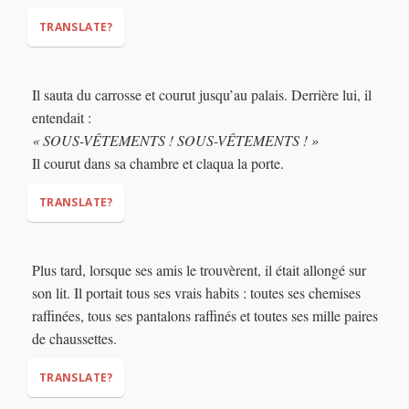
TRANSLATE?
Il sauta du carrosse et courut jusqu’au palais. Derrière lui, il
entendait :
anything
(nothing)
« SOUS-VÊTEMENTS ! SOUS-VÊTEMENTS ! »
Il courut dans sa chambre et claqua la porte.
TRANSLATE?
(ran
Plus tard, lorsque ses amis le trouvèrent, il était allongé sur
until)
“UN-DER-PANTS!
son lit. Il portait tous ses vrais habits : toutes ses chemises
UN-DER-PANTS!”
raffinées, tous ses pantalons raffinés et toutes ses mille paires
de chaussettes.
TRANSLATE?