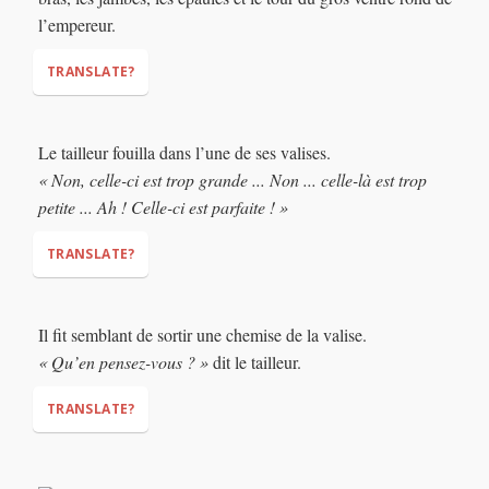
l’empereur.
TRANSLATE?
Le tailleur fouilla dans l’une de ses valises.
« Non, celle-ci est trop grande ... Non ... celle-là est trop
petite ... Ah ! Celle-ci est parfaite ! »
TRANSLATE?
Il fit semblant de sortir une chemise de la valise.
“No, this one is too big… No… this one is too small…. Ahh!
« Qu’en pensez-vous ? »
dit le tailleur.
This one is perfect!”
TRANSLATE?