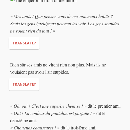
(Made them come into the room.)
« Mes amis ! Que pensez-vous de ces nouveaux habits ?
Seuls les gens intelligents peuvent les voir. Les gens stupides
ne voient rien du tout ! »
TRANSLATE?
“My friends! What do you think of these new clothes? Only
Bien sûr ses amis ne virent rien non plus. Mais ils ne
intelligent people can see them. Stupid people don’t see
voulaient pas avoir l'air stupides.
anything
(nothing)
at all!”
TRANSLATE?
« Oh, oui ! C’est une superbe chemise ! »
dit le premier ami.
(nothing)
« Oui ! La couleur du pantalon est parfaite ! »
dit le
deuxième ami.
« Chouettes chaussures ! »
dit le troisième ami.