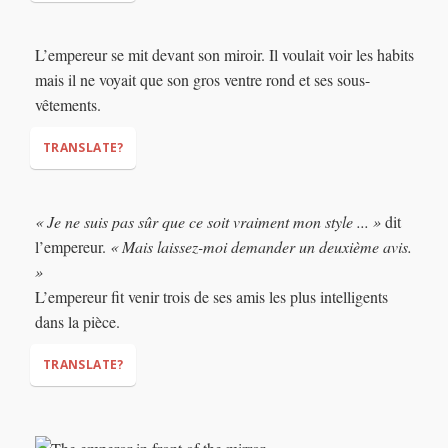
(Literally: didn’t say
L’empereur se mit devant son miroir. Il voulait voir les habits
nothing).
mais il ne voyait que son gros ventre rond et ses sous-
vêtements.
TRANSLATE?
(put himself)
« Je ne suis pas sûr que ce soit vraiment mon style ... »
dit
l’empereur.
« Mais laissez-moi demander un deuxième avis.
»
L’empereur fit venir trois de ses amis les plus intelligents
dans la pièce.
TRANSLATE?
“I’m not sure that it’s really my style…”
“But let me get
(ask)
a second opinion.”