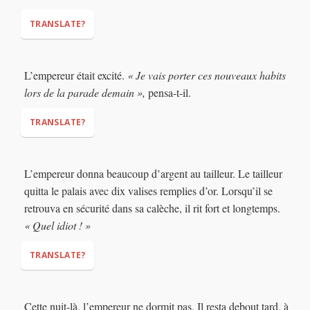
TRANSLATE?
“Oh, yes! That is a great shirt!”
L’empereur était excité.
« Je vais porter ces nouveaux habits
“Yes! The color of the pants is perfect,”
lors de la parade demain »,
pensa-t-il.
“Cool shoes!”
TRANSLATE?
“I will wear these new clothes in
L’empereur donna beaucoup d’argent au tailleur. Le tailleur
the parade tomorrow,” he thought.
quitta le palais avec dix valises remplies d’or. Lorsqu’il se
retrouva en sécurité dans sa calèche, il rit fort et longtemps.
« Quel idiot ! »
TRANSLATE?
Cette nuit-là, l’empereur ne dormit pas. Il resta debout tard, à