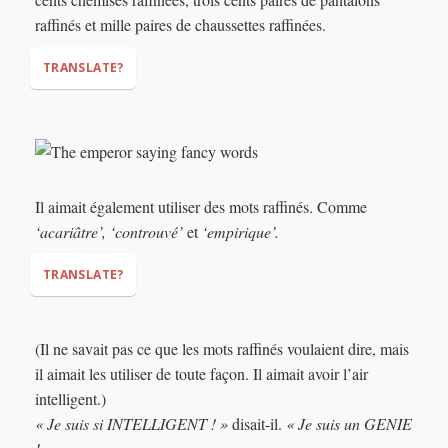
tremendous!”
raffinés et mille paires de chaussettes raffinées.
TRANSLATE?
Il aimait également utiliser des mots raffinés. Comme
‘acariâtre’, ‘controuvé’
et
‘empirique’.
TRANSLATE?
cantankerous’,
(Il ne savait pas ce que les mots raffinés voulaient dire, mais
spurious’,
empirical’
il aimait les utiliser de toute façon. Il aimait avoir l’air
intelligent.)
« Je suis si INTELLIGENT ! »
disait-il.
« Je suis un GENIE