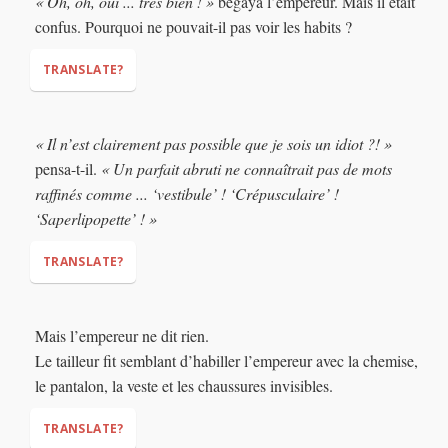
« Oh, oh, oui ... très bien ! »
bégaya l’empereur. Mais il était
pants! Aren’t they beautiful? And they are completely invisible
confus. Pourquoi ne pouvait-il pas voir les habits ?
to idiots! And look at this jacket! See the colours? A perfect
imbecile will see absolutely nothing! ”
TRANSLATE?
“Oh, oh, yes… very nice!”
« Il n’est clairement pas possible que je sois un idiot ?! »
pensa-t-il.
« Un parfait abruti ne connaîtrait pas de mots
raffinés comme ... ‘vestibule’ ! ‘Crépusculaire’ !
‘Saperlipopette’ ! »
TRANSLATE?
“Surely it’s not possible that I am an idiot?!”
“A
Mais l’empereur ne dit rien.
complete moron would not know fancy words like…
Le tailleur fit semblant d’habiller l’empereur avec la chemise,
Vestibule! Crepuscular! Gadzooks!”
le pantalon, la veste et les chaussures invisibles.
TRANSLATE?