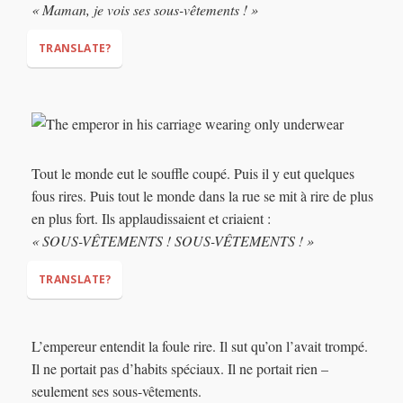
« Maman, je vois ses sous-vêtements ! »
TRANSLATE?
These clothes must be amazing...”
“Mummy, I see his underpants!”
Tout le monde eut le souffle coupé. Puis il y eut quelques
fous rires. Puis tout le monde dans la rue se mit à rire de plus
en plus fort. Ils applaudissaient et criaient :
« SOUS-VÊTEMENTS ! SOUS-VÊTEMENTS ! »
TRANSLATE?
(had their breath cut)
L’empereur entendit la foule rire. Il sut qu’on l’avait trompé.
Il ne portait pas d’habits spéciaux. Il ne portait rien –
seulement ses sous-vêtements.
“UN-DER-PANTS! UN-DER-PANTS!”