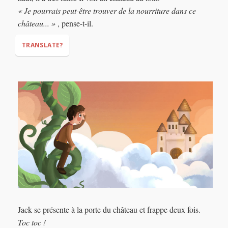
“Just five gold coins,”
“That’s all I need to make
« Je pourrais peut-être trouver de la nourriture dans ce
my mother happy.”
château... »
, pense-t-il.
TRANSLATE?
“I can maybe find some food in that castle…”
Jack se présente à la porte du château et frappe deux fois.
Toc toc !