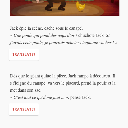
Jack épie la scène, caché sous le canapé.
« Une poule qui pond des œufs d’or !
chuchote Jack
. Si
j’avais cette poule, je pourrais acheter cinquante vaches ! »
TRANSLATE?
Dès que le géant quitte la pièce, Jack rampe à découvert. Il
“A hen that lays golden eggs!”
“If I had that
s’éloigne du canapé, va vers le placard, prend la poule et la
hen, I could buy FIFTY cows!”
met dans son sac.
« C’est tout ce qu’il me faut ... »,
pense Jack.
TRANSLATE?