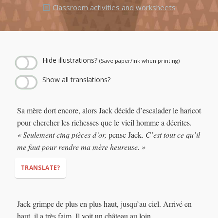
Classroom activities and worksheets
← Play story audio ↑
--:--
--:--
Hide illustrations?
(Save paper/ink when printing)
Show all translations?
Sa mère dort encore, alors Jack décide d’escalader le haricot
pour chercher les richesses que le vieil homme a décrites.
« Seulement cinq pièces d’or,
pense Jack.
C’est tout ce qu’il
me faut pour rendre ma mère heureuse. »
TRANSLATE?
Jack grimpe de plus en plus haut, jusqu’au ciel. Arrivé en
haut, il a très faim. Il voit un château au loin.