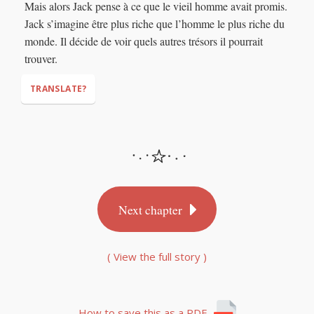
Mais alors Jack pense à ce que le vieil homme avait promis.
Jack s’imagine être plus riche que l’homme le plus riche du
monde. Il décide de voir quels autres trésors il pourrait
“That’s all I need…”
trouver.
TRANSLATE?
Next chapter
( View the full story )
How to save this as a PDF