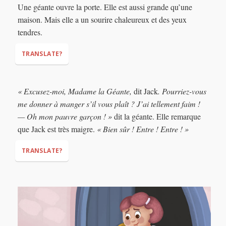
Une géante ouvre la porte. Elle est aussi grande qu’une
maison. Mais elle a un sourire chaleureux et des yeux
tendres.
TRANSLATE?
(literally: presents
« Excusez-moi, Madame la Géante,
dit Jack
. Pourriez-vous
himself at the castle door)
me donner à manger s’il vous plaît ? J’ai tellement faim !
— Oh mon pauvre garçon ! »
dit la géante. Elle remarque
que Jack est très maigre.
« Bien sûr ! Entre ! Entre ! »
TRANSLATE?
“Excuse me, Mrs Giantess,”
“Could you give me
some food, please? I’m so hungry!”
“Oh, my poor boy!”
“Of course! Come in! Come in!”