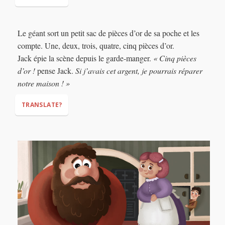
“Good evening my dear husband,”
Le géant sort un petit sac de pièces d’or de sa poche et les
“There is no one here. It’s the smell of the vegetable stew,
compte. Une, deux, trois, quatre, cinq pièces d’or.
nothing more.”
Jack épie la scène depuis le garde-manger.
« Cinq pièces
“Good,”
“I HATE humans!”
d’or !
pense Jack.
Si j’avais cet argent, je pourrais réparer
notre maison ! »
TRANSLATE?
“Five gold
coins!”
“If I had that money, I could fix our
house!”