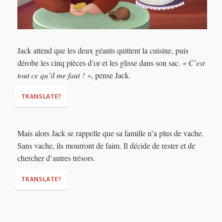
Jack attend que les deux géants quittent la cuisine, puis
dérobe les cinq pièces d’or et les glisse dans son sac.
« C’est
tout ce qu’il me faut ! »
, pense Jack.
TRANSLATE?
Mais alors Jack se rappelle que sa famille n’a plus de vache.
Sans vache, ils mourront de faim. Il décide de rester et de
“That’s all I need!”
chercher d’autres trésors.
TRANSLATE?
(literally: die of