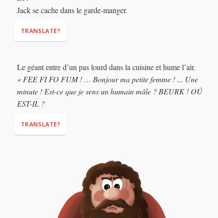
Boom… boom… boom…
Jack se cache dans le garde-manger.
TRANSLATE?
“Oh goodness,”
“It’s my husband!
Le géant entre d’un pas lourd dans la cuisine et hume l’air.
He is home from work! He doesn’t like humans! Quick! Hide!”
« FEE FI FO FUM ! … Bonjour ma petite femme ! ... Une
minute ! Est-ce que je sens un humain mâle ? BEURK ! OÙ
EST-IL ?
TRANSLATE?
(literally: enters with heavy
steps)
“FEE FI FO FUM!... Hello my little wife! … Just a minute!
(literally: one minute) Do I smell a human man? YUCK! Where
is he!?”