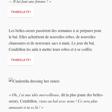
— Il lui faut une femme ! »
TRANSLATE?
"The prince will be there!"
Les belles-sœurs passèrent des semaines à se préparer pour
"He is so handsome!"
le bal. Elles achetèrent de nouvelles robes, de nouvelles
"He is so rich!"
chaussures et de nouveaux sacs à main. Le jour du bal,
"He needs a wife!"
Cendrillon les aida à mettre leurs robes et à se coiffer.
TRANSLATE?
« Oh, j’ai une idée merveilleuse,
dit la plus jeune des belles-
sœurs. Cendrillon,
viens au bal avec nous ! Ce sera plus
amusant si tu es là ! »