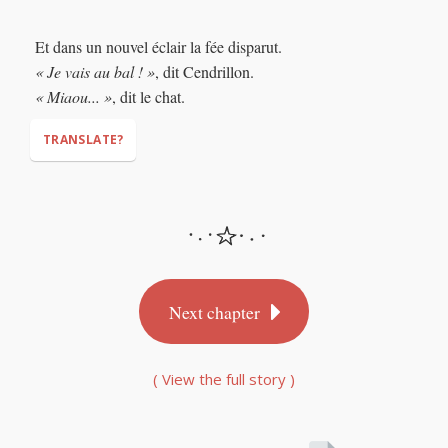
"Now go to the ball!"
"But be
Et dans un nouvel éclair la fée disparut.
home by midnight! When the clock chimes twelve, your dress
« Je vais au bal ! »
, dit Cendrillon.
will turn back into rags, and your carriage will turn back into
« Miaou... »
, dit le chat.
a pumpkin.
... Have fun!"
TRANSLATE?
"I'm going to the ball!"
"Meow…"
Next chapter
( View the full story )