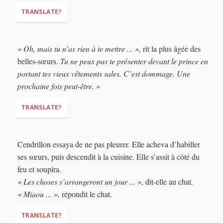
TRANSLATE?
"Oh, I have a wonderful idea!"
« Oh, mais tu n’as rien à te mettre ... »,
rit la plus âgée des
"Cinderella, come to the ball with us! It will be
belles-sœurs.
Tu ne peux pas te présenter devant le prince en
more fun if you are there!"
portant tes vieux vêtements sales. C’est dommage. Une
prochaine fois peut-être. »
TRANSLATE?
"Oh, but you don't have anything to wear…"
Cendrillon essaya de ne pas pleurer. Elle acheva d’habiller
"You can’t meet the prince wearing your
ses sœurs, puis descendit à la cuisine. Elle s’assit à côté du
dirty old clothes. What a shame. Maybe next time.”
feu et soupira.
« Les choses s’arrangeront un jour ... »
, dit-elle au chat.
« Miaou ... »,
répondit le chat.
TRANSLATE?