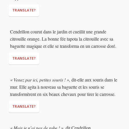
TRANSLATE?
Cendrillon courut dans le jardin et cueillit une grande
"This cat tells me how kind you are. And how you always wish
citrouille orange. La bonne fée tapota la citrouille avec sa
for things to get better one day. Today is that day,
baguette magique et elle se transforma en un carrosse doré.
Cinderella. You are going to the king's ball. Fetch me a
pumpkin!"
TRANSLATE?
« Venez par ici, petites souris ! »,
dit-elle aux souris dans le
mur. Elle agita à nouveau sa baguette et les souris se
transformèrent en six beaux chevaux pour tirer le carrosse.
TRANSLATE?
"Come here, little mice!"
« Mais je n’ai pas de robe ! »
, dit Cendrillon.