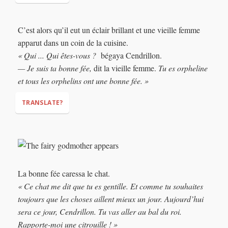
C’est alors qu’il eut un éclair brillant et une vieille femme
apparut dans un coin de la cuisine.
« Qui ... Qui êtes-vous ?
bégaya Cendrillon.
"Things will get better one day,"
— Je suis ta bonne fée,
dit la vieille femme.
Tu es orpheline
"Meow…"
et tous les orphelins ont une bonne fée. »
TRANSLATE?
"Who… who are you?"
"I am your fairy godmother”
"You are
La bonne fée caressa le chat.
an orphan, and all orphans have a fairy godmother."
« Ce chat me dit que tu es gentille. Et comme tu souhaites
toujours que les choses aillent mieux un jour. Aujourd’hui
sera ce jour, Cendrillon. Tu vas aller au bal du roi.
Rapporte-moi une citrouille ! »