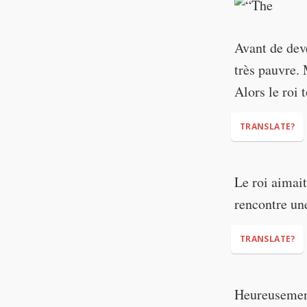
Avant de deve
très pauvre. M
Alors le roi
TRANSLATE?
Le roi aimait
rencontre un
TRANSLATE?
Heureusement 
had fear)