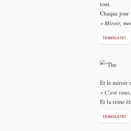
tout.
Chaque jour l
« Miroir, mon
TRANSLATE?
“Mirror, my be
Et le miroir 
« C’est vous,
Et la reine é
TRANSLATE?