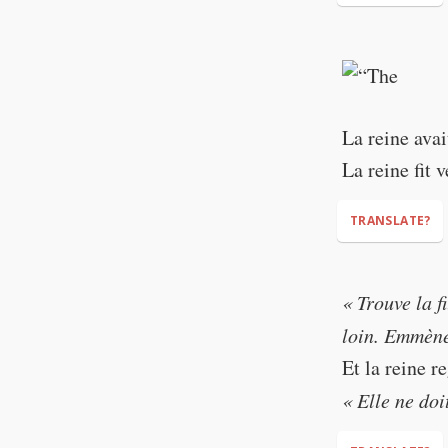
"ARRRGGHH!!
"I will lose ev
La reine avai
La reine fit 
TRANSLATE?
« Trouve la f
loin. Emmène
Et la reine r
« Elle ne doi