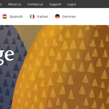
ls
About us
Contact us
Support
Log in
Spanish
Italian
German
ge