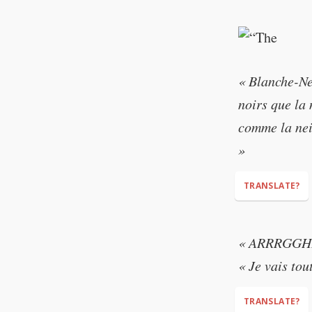
"You are very
Snow White."
« Blanche-Nei
"Who is Snow
noirs que la 
comme la neig
»
TRANSLATE?
"Snow White wo
« ARRRGGH
roses, and sk
« Je vais tout
than you."
TRANSLATE?