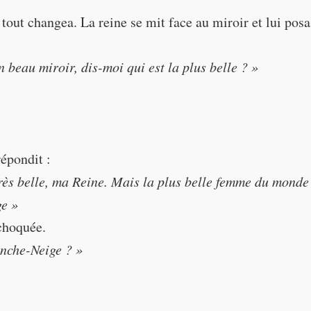
tout changea. La reine se mit face au miroir et lui posa
 queen! You are the most beautiful woman in the world."
 beau miroir, dis-moi qui est la plus belle ? »
répondit :
très belle, ma Reine. Mais la plus belle femme du mond
autiful mirror, tell me, who is the most beautiful?"
e »
 choquée.
anche-Neige ? »