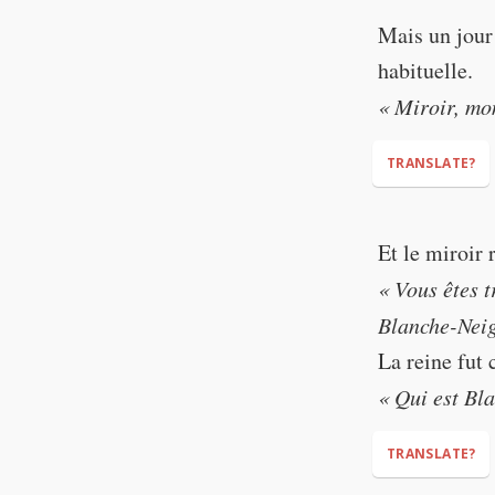
Mais un jour 
"It's you, my
habituelle.
« Miroir, mon
TRANSLATE?
Et le miroir 
« Vous êtes 
"Mirror, my be
Blanche-Neig
La reine fut
« Qui est Bl
TRANSLATE?