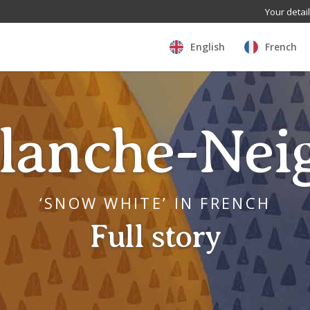
Your detai
English
French
lanche-Nei
‘SNOW WHITE’ IN FRENCH
Full story