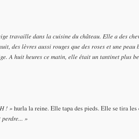
 beautiful, my queen. But the most beautiful woman in the 
ge travaille dans la cuisine du château. Elle a des che
 White?"
nuit, des lèvres aussi rouges que des roses et une peau 
e. A huit heures ce matin, elle était un tantinet plus be
rks in the castle kitchen. She has hair as black as night, 
H ! »
hurla la reine. Elle tapa des pieds. Elle se tira le
in white as snow. At eight this morning she was a tad mor
 perdre... »