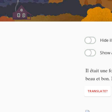
--:--
Hide i
Show a
Il était une 
beau et bon. 
TRANSLATE?