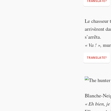
TRANSLATE?
"Find the girl
Le chasseur 
deepest (part
arrivèrent da
"She must ne
s’arrêta.
« Va ! »,
murm
TRANSLATE?
"Go!"
Blanche-Neige
« Eh bien, je