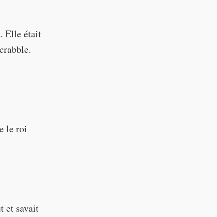
. Elle était
Scrabble.
e le roi
rong)
(always
 et savait