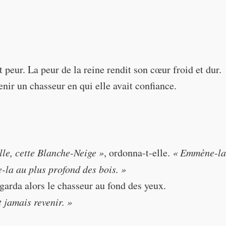
"
erything!"
t peur. La peur de la reine rendit son cœur froid et dur.
venir un chasseur en qui elle avait confiance.
ille, cette Blanche-Neige »
, ordonna-t-elle.
« Emmène-la 
(made come)
(a hunter whom she t
-la au plus profond des bois. »
egarda alors le chasseur au fond des yeux.
t jamais revenir. »