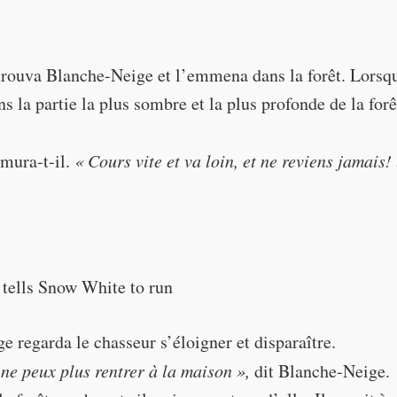
, this Snow White"
"Take her far, far away. T
trouva Blanche-Neige et l’emmena dans la forêt. Lorsqu
 of) the woods."
ns la partie la plus sombre et la plus profonde de la forê
ver come back."
ura-t-il.
« Cours vite et va loin, et ne reviens jamais!
"Run fast and go far, and never come back!"
 regarda le chasseur s’éloigner et disparaître.
 ne peux plus rentrer à la maison »,
dit Blanche-Neige.