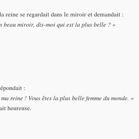
a reine se regardait dans le miroir et demandait :
 beau miroir, dis-moi qui est la plus belle ? »
autiful mirror, tell me, who is the most beautiful?”
répondait :
 ma reine ! Vous êtes la plus belle femme du monde. »
tait heureuse.
« Miroir magique au mur, qui a beauté parfaite et pure ? »
« Miroir, mon beau miroir ... »