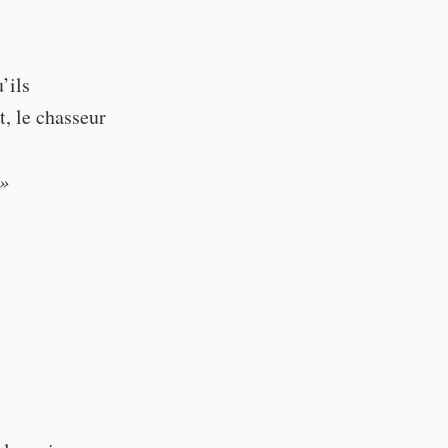
ake her to the
’ils
t, le chasseur
 »