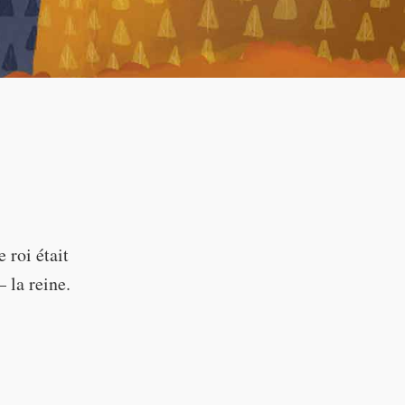
--:--
e roi était
 la reine.