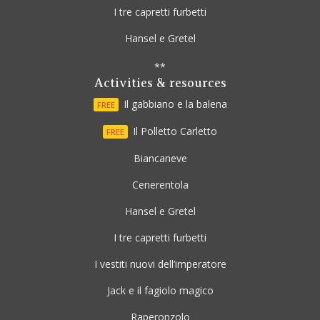
I tre capretti furbetti
Hansel e Gretel
**
Activities & resources
Il gabbiano e la balena
FREE
Il Polletto Carletto
FREE
Biancaneve
Cenerentola
Hansel e Gretel
I tre capretti furbetti
I vestiti nuovi dell’imperatore
Jack e il fagiolo magico
Raperonzolo