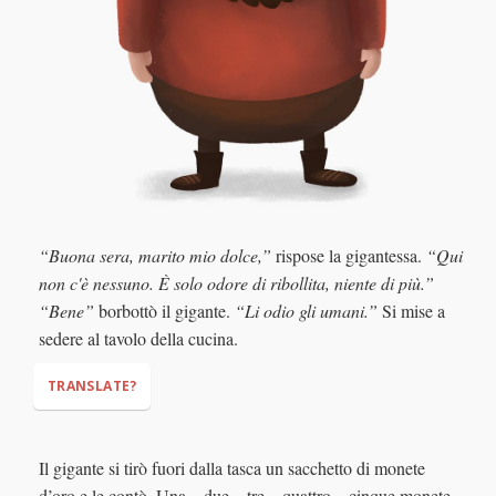
“Buona sera, marito mio dolce,”
rispose la gigantessa.
“Qui
non c'è nessuno. È solo odore di ribollita, niente di più.”
“Bene”
borbottò il gigante.
“Li odio gli umani.”
Si mise a
sedere al tavolo della cucina.
TRANSLATE?
"Good evening, my darling husband,"
Il gigante si tirò fuori dalla tasca un sacchetto di monete
"There is nobody here. You smell the ribollita, nothing more."
d’oro e le contò. Una... due... tre... quattro... cinque monete