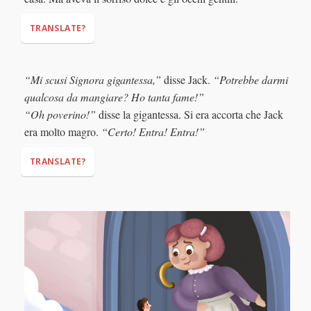
TRANSLATE?
“Mi scusi Signora gigantessa,”
disse Jack.
“Potrebbe darmi
Knock knock!
qualcosa da mangiare? Ho tanta fame!”
“Oh poverino!”
disse la gigantessa. Si era accorta che Jack
era molto magro.
“Certo! Entra! Entra!”
TRANSLATE?
"Excuse me, Mrs. Giant,"
"Could you give me
something to eat? I am so hungry!"
"Oh poor little boy!"
"Of course! Come in! Come in!"