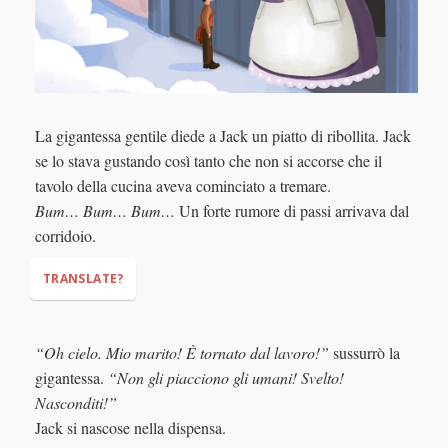
La gigantessa gentile diede a Jack un piatto di ribollita. Jack
se lo stava gustando così tanto che non si accorse che il
tavolo della cucina aveva cominciato a tremare.
Bum… Bum… Bum…
Un forte rumore di passi arrivava dal
corridoio.
TRANSLATE?
“Oh cielo. Mio marito! È tornato dal lavoro!”
sussurrò la
gigantessa.
“Non gli piacciono gli umani! Svelto!
Nasconditi!”
Boom…
Boom... Boom...
Jack si nascose nella dispensa.