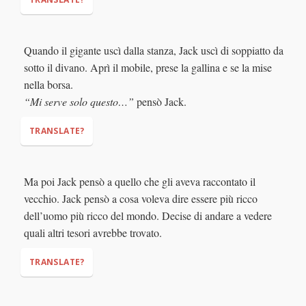
Quando il gigante uscì dalla stanza, Jack uscì di soppiatto da
"A hen that lays golden eggs!
(literally: a hen of the
sotto il divano. Aprì il mobile, prese la gallina e se la mise
golden eggs!)
"
"If I had that hen, I could
nella borsa.
buy fifty cows!"
“Mi serve solo questo…”
pensò Jack.
TRANSLATE?
Ma poi Jack pensò a quello che gli aveva raccontato il
vecchio. Jack pensò a cosa voleva dire essere più ricco
dell’uomo più ricco del mondo. Decise di andare a vedere
"This is all I need… "
quali altri tesori avrebbe trovato.
TRANSLATE?