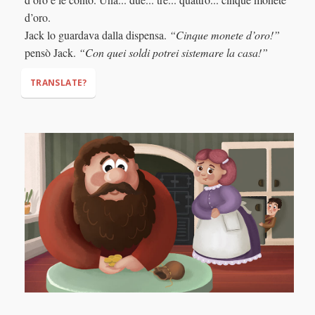
"Good,"
"I hate humans."
d’oro.
Jack lo guardava dalla dispensa.
“Cinque monete d’oro!”
pensò Jack.
“Con quei soldi potrei sistemare la casa!”
TRANSLATE?
"Five gold coins!"
"With that money, I could fix our house!"