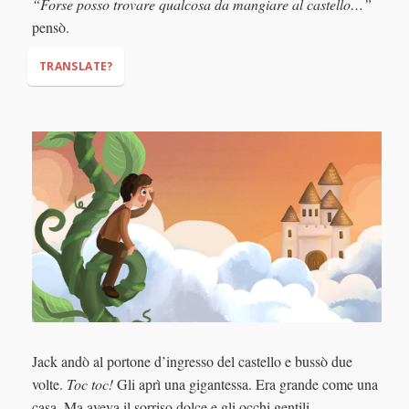
“Forse posso trovare qualcosa da mangiare al castello…”
"Only five gold coins,"
I need just these to
pensò.
make my mother happy!"
TRANSLATE?
"Maybe I can find something to eat in that castle…"
Jack andò al portone d’ingresso del castello e bussò due
volte.
Toc toc!
Gli aprì una gigantessa. Era grande come una
casa. Ma aveva il sorriso dolce e gli occhi gentili.