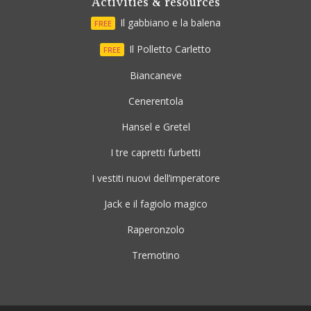
Activities & resources
Il gabbiano e la balena
FREE
Il Polletto Carletto
FREE
Biancaneve
Cenerentola
Hansel e Gretel
I tre capretti furbetti
I vestiti nuovi dell’imperatore
Jack e il fagiolo magico
Raperonzolo
Tremotino