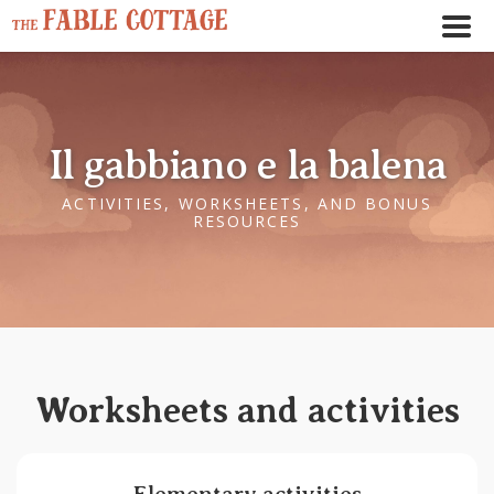
Il gabbiano e la balena
ACTIVITIES, WORKSHEETS, AND BONUS
RESOURCES
← Play story audio ↑
--:--
--:--
Worksheets and activities