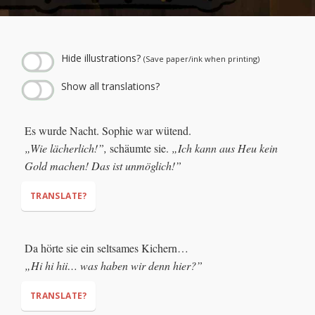
← Play story audio ↑
--:--
--:--
Hide illustrations?
(Save paper/ink when printing)
Show all translations?
Es wurde Nacht. Sophie war wütend.
„Wie lächerlich!”,
schäumte sie.
„Ich kann aus Heu kein
Gold machen! Das ist unmöglich!”
TRANSLATE?
(it was night)
Da hörte sie ein seltsames Kichern…
"This is ridiculous!"
"I can't make gold out of
„Hi hi hii… was haben wir denn hier?”
hay! That's impossible!"
TRANSLATE?