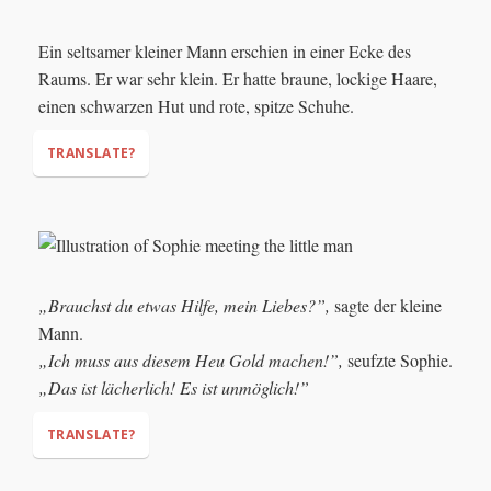
Ein seltsamer kleiner Mann erschien in einer Ecke des
"Hee hee hee... What do we have here?"
Raums. Er war sehr klein. Er hatte braune, lockige Haare,
einen schwarzen Hut und rote, spitze Schuhe.
TRANSLATE?
„Brauchst du etwas Hilfe, mein Liebes?”,
sagte der kleine
Mann.
„Ich muss aus diesem Heu Gold machen!”,
seufzte Sophie.
„Das ist lächerlich! Es ist unmöglich!”
TRANSLATE?