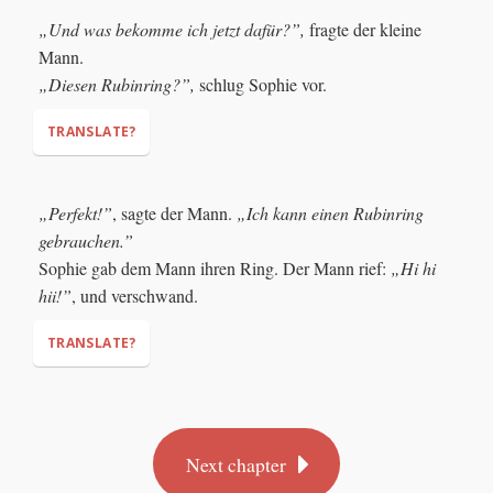
„Und was bekomme ich jetzt dafür?”,
fragte der kleine
Mann.
„Diesen Rubinring?”,
schlug Sophie vor.
TRANSLATE?
"And what do I get for that?"
„Perfekt!”
, sagte der Mann.
„Ich kann einen Rubinring
"This ruby ring?"
gebrauchen.”
Sophie gab dem Mann ihren Ring. Der Mann rief:
„Hi hi
hii!”
, und verschwand.
TRANSLATE?
"Perfect!"
"I can use a ruby ring."
"Hee hee
hee!"
Next chapter