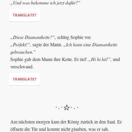
„Und was bekomme ich jetzt dafür?”
TRANSLATE?
„Diese Diamantkette?”,
schlug Sophie vor.
„Perfekt!”,
sagte der Mann.
„Ich kann eine Diamantkette
gebrauchen.”
"And what do I get for this?"
Sophie gab dem Mann ihre Kette. Er rief:
„Hi hi hii!”,
und
verschwand.
TRANSLATE?
"This diamond necklace?"
"Perfect!"
"I could use a diamond necklace."
Am nächsten morgen kam der König zurück in den Saal. Er
öffnete die Tür und konnte nicht glauben, was er sah.