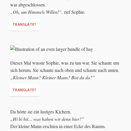
war abgeschlossen.
"
(When)
you've done it once, you can do it again,"
„Oh, um Himmels Willen!”,
rief Sophie.
"It must be finished by morning ... And this time I'll lock
the door!"
TRANSLATE?
(went out of)
"Oh, for goodness sake!"
Dieses Mal wusste Sophie, was zu tun war. Sie schaute um
sich herum. Sie schaute nach oben und schaute nach unten.
„Kleiner Mann? Kleiner Mann? Bist du da?”
TRANSLATE?
Da hörte sie ein lustiges Kichern.
„Hi hi hii… was haben wir denn hier?”
"Little man? Little man? Are you there?"
Der kleine Mann erschien in einer Ecke des Raums.