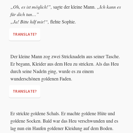
"Need some help, my dear?"
„Oh, es ist möglich!”,
sagte der kleine Mann.
„Ich kann es
"I must make gold out of this hay!"
"That's
für dich tun…”
ridiculous! It's impossible!"
„Ja! Bitte hilf mir!“,
flehte Sophie.
TRANSLATE?
"Oh, it's possible,"
"I can do it for you..."
Der kleine Mann zog zwei Stricknadeln aus seiner Tasche.
"Yes! Please help me!"
Er begann, Kleider aus dem Heu zu stricken. Als das Heu
durch seine Nadeln ging, wurde es zu einem
wunderschönen goldenen Faden.
TRANSLATE?
Er strickte goldene Schals. Er machte goldene Hüte und
goldene Socken. Bald war das Heu verschwunden und es
lag nun ein Haufen goldener Kleidung auf dem Boden.