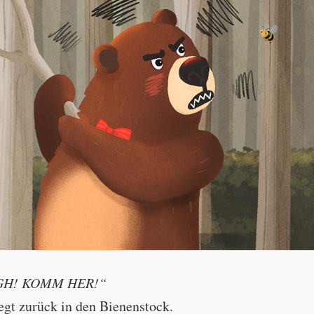
(
ier)
H! KOMM HER!“
iegt zurück in den Bienenstock.