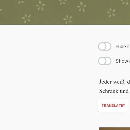
--:--
Hide i
Show a
Jeder weiß, 
Schrank und 
TRANSLATE?