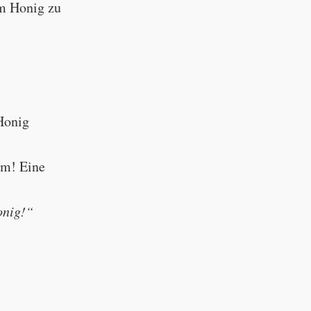
um Honig zu
Honig
mm! Eine
Honig!“
"Yum! Honey!"