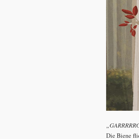
always angr
„GARRRRRG
Die Biene fl