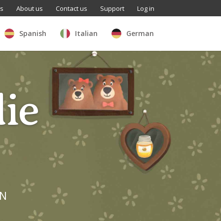
ls
About us
Contact us
Support
Log in
Spanish
Italian
German
ie
AN