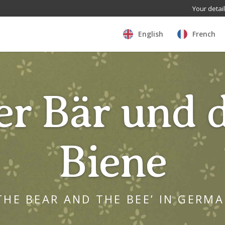
Your detai
English
French
er Bär und d
Biene
THE BEAR AND THE BEE’ IN GERM