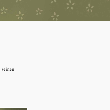
--:--
n seinen