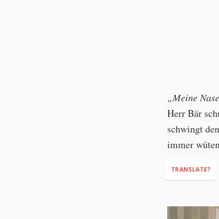
„Meine Nase!
Herr Bär sch
schwingt den 
immer wüte
TRANSLATE?
“My nose! My 