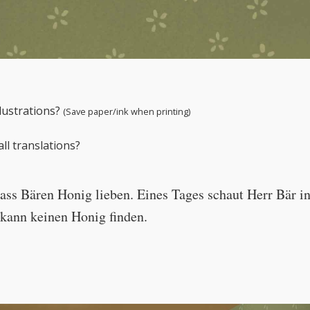
← Play story audio ↑
llustrations?
(Save paper/ink when printing)
ll translations?
dass Bären Honig lieben. Eines Tages schaut Herr Bär i
kann keinen Honig finden.