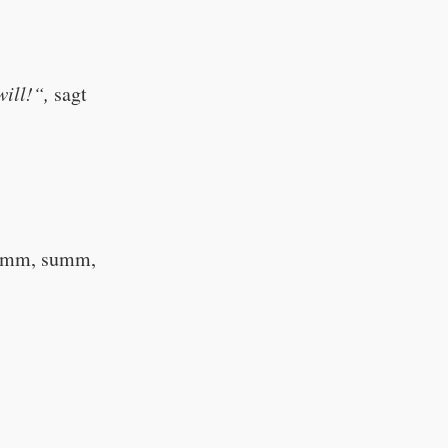
"
will!“,
sagt
summ, summ,
"Now,
ay!