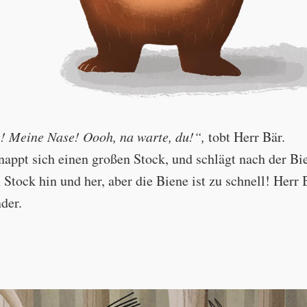
 Meine Nase! Oooh, na warte, du!“,
tobt Herr Bär.
nappt sich einen großen Stock, und schlägt nach der Bi
Stock hin und her, aber die Biene ist zu schnell! Herr 
nder.
nose! Oooh, just you wait!"