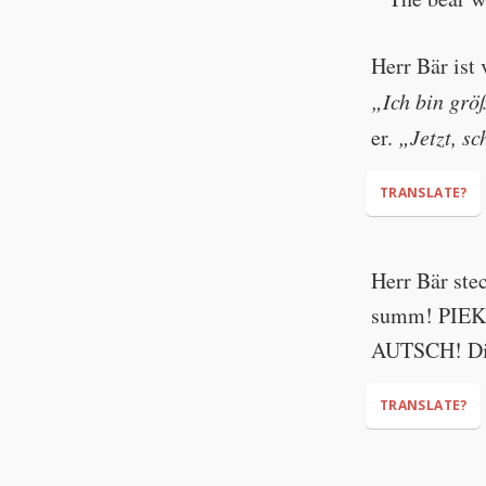
“Hey, bear! G
Herr Bär ist 
„Ich bin größ
er.
„Jetzt, s
TRANSLATE?
Herr Bär st
“I am bigger 
summ! PIEK
buzz off!*”
AUTSCH! Die 
* Note:
TRANSLATE?