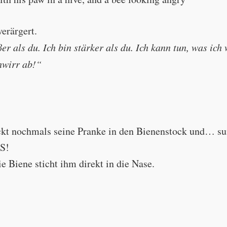
o away!”
"This is not your honey!
verärgert.
er als du. Ich bin stärker als du. Ich kann tun, was ich 
chwirr ab!“
eckt nochmals seine Pranke in den Bienenstock und… 
than you. I am stronger than you. I can do what I want!"
S!
Biene sticht ihm direkt in die Nase.
 German has the same expression as English. Buzz off = Go aw