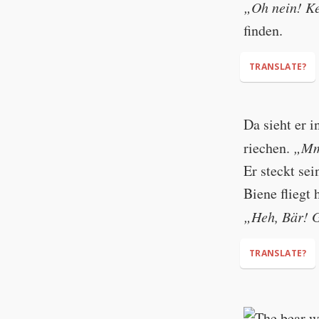
„Oh nein! Ke
finden.
TRANSLATE?
"Oh no! No h
Da sieht er 
riechen.
„Mm
Er steckt s
Biene fliegt 
„Heh, Bär! 
TRANSLATE?