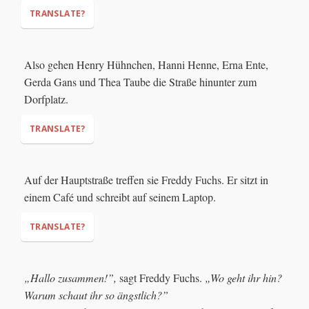
TRANSLATE?
"Really? How do you know that?"
Also gehen Henry Hühnchen, Hanni Henne, Erna Ente,
"We have seen it on the Internet!"
Gerda Gans und Thea Taube die Straße hinunter zum
"Good lord! Then it must be true!"
"We
Dorfplatz.
have no time to read poetry. Let's go!"
TRANSLATE?
Auf der Hauptstraße treffen sie Freddy Fuchs. Er sitzt in
einem Café und schreibt auf seinem Laptop.
TRANSLATE?
„Hallo zusammen!”,
sagt Freddy Fuchs.
„Wo geht ihr hin?
Warum schaut ihr so ängstlich?”