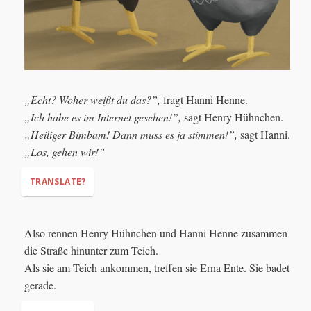
„Echt? Woher weißt du das?”,
fragt Hanni Henne.
„Ich habe es im Internet gesehen!”,
sagt Henry Hühnchen.
„Heiliger Bimbam! Dann muss es ja stimmen!”,
sagt Hanni.
„Los, gehen wir!”
TRANSLATE?
"Really? How do you know that?"
Also rennen Henry Hühnchen und Hanni Henne zusammen
"I've seen it on the internet!"
die Straße hinunter zum Teich.
"Holy cow! Then it must be true!"
"Let's go!"
Als sie am Teich ankommen, treffen sie Erna Ente. Sie badet
gerade.