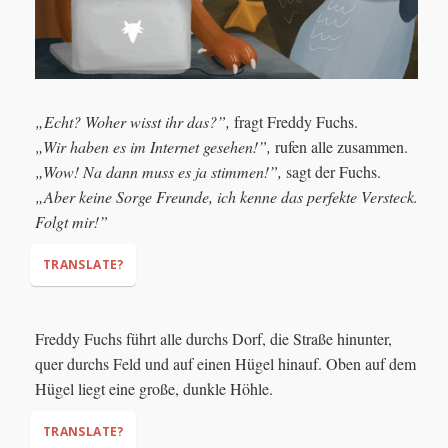
„Echt? Woher wisst ihr das?”,
fragt Freddy Fuchs.
„Wir haben es im Internet gesehen!”,
rufen alle zusammen.
„Wow! Na dann muss es ja stimmen!”,
sagt der Fuchs.
„Aber keine Sorge Freunde, ich kenne das perfekte Versteck.
Folgt mir!”
TRANSLATE?
"Really? How do you know that?"
Freddy Fuchs führt alle durchs Dorf, die Straße hinunter,
"We have seen it on the Internet!",
quer durchs Feld und auf einen Hügel hinauf. Oben auf dem
"Wow! Well then it must be true! ",
"But do not
Hügel liegt eine große, dunkle Höhle.
worry friends, I know the perfect hiding place. Follow me!"
TRANSLATE?