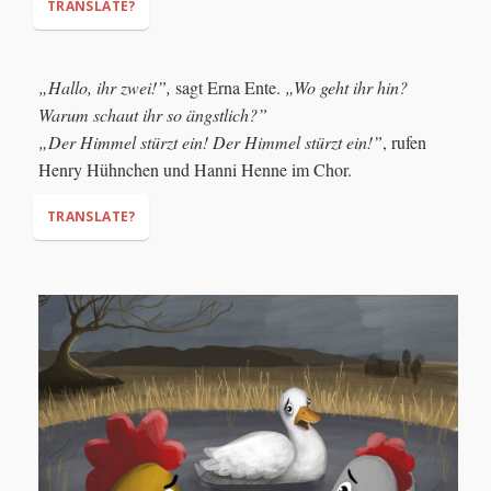
TRANSLATE?
„Hallo, ihr zwei!”,
sagt Erna Ente.
„Wo geht ihr hin?
Warum schaut ihr so ängstlich?”
„Der Himmel stürzt ein! Der Himmel stürzt ein!”
, rufen
Henry Hühnchen und Hanni Henne im Chor.
TRANSLATE?
"Hello, you two!"
"Where are you going?
Why are you looking so scared?"
"The sky is falling! The sky is falling!"