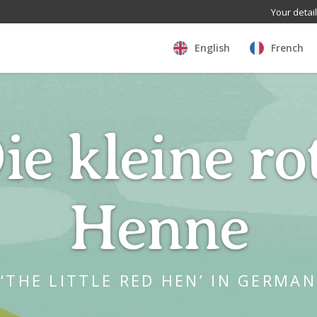
Your detai
English
French
ie kleine ro
Henne
‘THE LITTLE RED HEN’ IN GERMAN