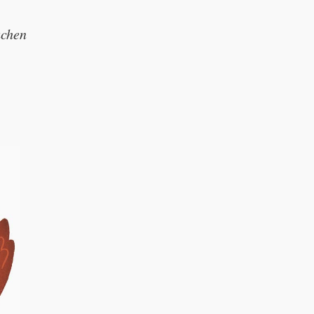
 cake!”
uchen
”