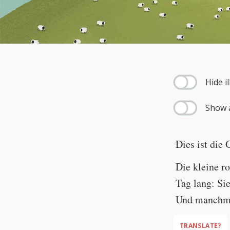
--:--
Hide i
Show a
Dies ist die
Die kleine r
Tag lang: Sie
Und manchmal
TRANSLATE?