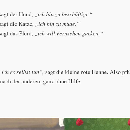
l help me pick raspberries?”
sagt der Hund,
„ich bin zu beschäftigt.“
 sagt die Katze,
„ich bin zu müde.“
agt das Pferd,
„ich will Fernsehen gucken.“
"I'm too busy."
ich es selbst tun“,
sagt die kleine rote Henne. Also pfl
"I'm too tired."
 nach der anderen, ganz ohne Hilfe.
"I want to watch TV."
t myself,”