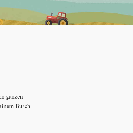
--:--
den ganzen
n einem Busch.