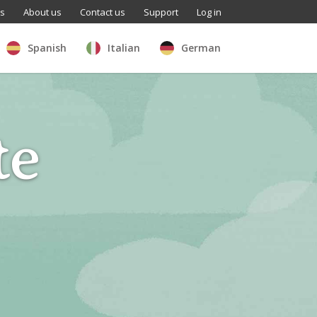
ls
About us
Contact us
Support
Log in
Spanish
Italian
German
te