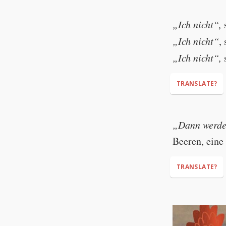
“So... Who wil
„Ich nicht“,
„Ich nicht“
,
„Ich nicht“,
s
TRANSLATE?
"Not me,"
„Dann werde 
"Not me,"
Beeren, eine
"Not me,"
TRANSLATE?
“Then I’ll do i