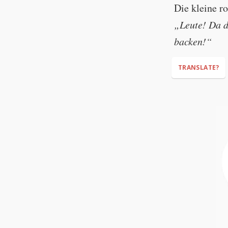
Die kleine r
“Raspberries!”
„Leute! Da 
backen!“
TRANSLATE?
“Guys! There 