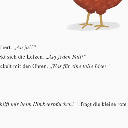
bbert.
„Au ja!!“
ckt sich die Lefzen.
„Auf jeden Fall!“
ckelt mit den Ohren.
„Was für eine tolle Idee!“
"Oh yes!!"
 hilft mir beim Himbeerpflücken?“,
fragt die kleine rot
"Absolutely!"
"What a great idea!"