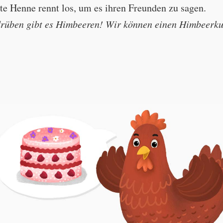
ote Henne rennt los, um es ihren Freunden zu sagen.
“Oh how delicious! We can bake a raspberry
drüben gibt es Himbeeren! Wir können einen Himbeerk
are raspberries over there! We can bake a raspberry cake!