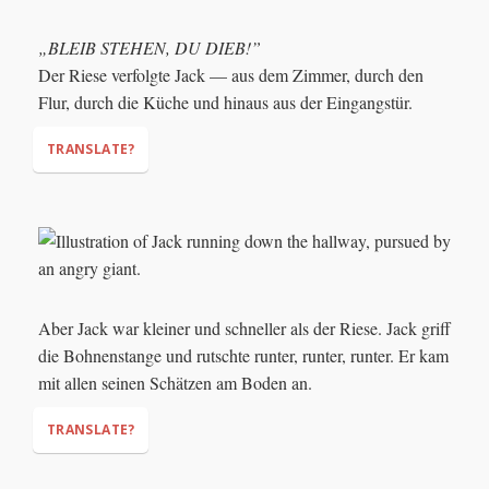
„BLEIB STEHEN, DU DIEB!”
“Help, master! A human is
Der Riese verfolgte Jack — aus dem Zimmer, durch den
stealing me!”
Flur, durch die Küche und hinaus aus der Eingangstür.
TRANSLATE?
"STAY THERE, YOU THIEF!"
Aber Jack war kleiner und schneller als der Riese. Jack griff
die Bohnenstange und rutschte runter, runter, runter. Er kam
mit allen seinen Schätzen am Boden an.
TRANSLATE?