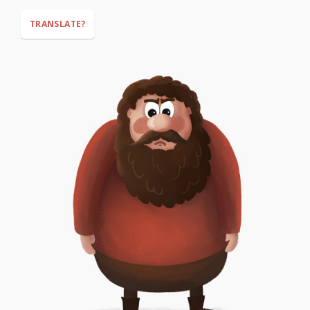
TRANSLATE?
"FEE FI FO FUM! Hello, my beautiful wife...WAIT! Do I smell a
human? YUCK! WHERE IS HE?"