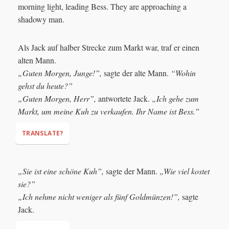
Als Jack auf halber Strecke zum Markt war, traf er einen
alten Mann.
„Guten Morgen, Junge!”,
sagte der alte Mann.
“Wohin
gehst du heute?”
„Guten Morgen, Herr”,
antwortete Jack.
„Ich gehe zum
Markt, um meine Kuh zu verkaufen. Ihr Name ist Bess.”
TRANSLATE?
„Sie ist eine schöne Kuh”,
sagte der Mann.
„Wie viel kostet
sie?”
"Good morning, lad!"
"Where are you
„Ich nehme nicht weniger als fünf Goldmünzen!”,
sagte
going today?"
Jack.
"Good morning, sir,"
"I'm going to the market
to sell my cow. Her name is Bess."