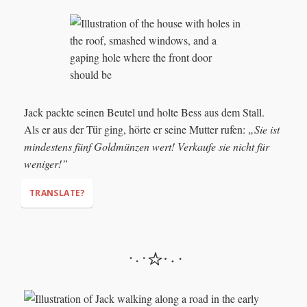
"We need money to fix our house. There are holes in the
roof. The windows are broken. For heaven's sake, we have no
front door. Winter will soon arrive. If we don't fix the house,
the cold will kill us."
Jack packte seinen Beutel und holte Bess aus dem Stall.
Als er aus der Tür ging, hörte er seine Mutter rufen:
„Sie ist
mindestens fünf Goldmünzen wert! Verkaufe sie nicht für
weniger!”
TRANSLATE?
"She is worth at least five gold coins! Don’t sell her for
anything less!"