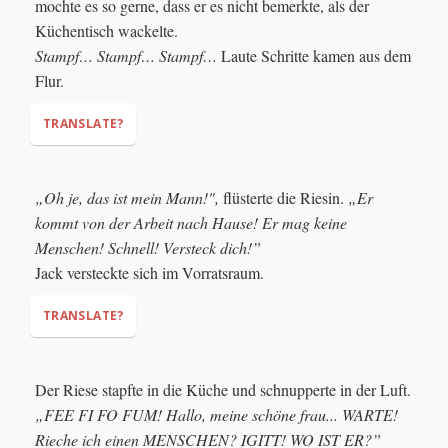
mochte es so gerne, dass er es nicht bemerkte, als der
Küchentisch wackelte.
Stampf… Stampf… Stampf…
Laute Schritte kamen aus dem
Flur.
TRANSLATE?
„Oh je, das ist mein Mann!",
flüsterte die Riesin.
„Er
kommt von der Arbeit nach Hause! Er mag keine
Menschen! Schnell! Versteck dich!”
Thump... Thump... Thump…
Jack versteckte sich im Vorratsraum.
TRANSLATE?
"Oh dear, it's my husband,"
"He is
Der Riese stapfte in die Küche und schnupperte in der Luft.
(comes)
home from work! He doesn't like humans!
(He
„FEE FI FO FUM! Hallo, meine schöne frau... WARTE!
likes no humans)
Quick! Hide yourself!"
Rieche ich einen MENSCHEN? IGITT! WO IST ER?”