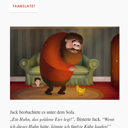
TRANSLATE?
“Hello, my beautiful hen. Lay an egg, please!"
Jack beobachtete es unter dem Sofa.
„
Ein Huhn, das goldene Eier legt!”,
flüsterte Jack. “
Wenn
ich dieses Huhn hätte, könnte ich fünfzig Kühe kaufen!”