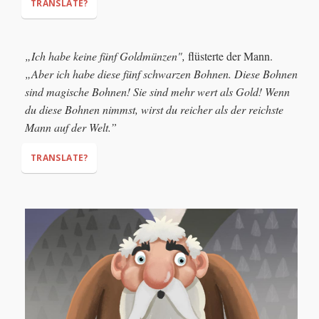
TRANSLATE?
"She is a fine cow,"
"How much does she
„Ich habe keine fünf Goldmünzen",
flüsterte der Mann.
cost?"
„Aber ich habe diese fünf schwarzen Bohnen.
Diese Bohnen
"I won’t take less than five gold coins!"
sind magische Bohnen! Sie sind mehr wert als Gold! Wenn
du diese Bohnen nimmst, wirst du reicher als der reichste
Mann auf der Welt.”
TRANSLATE?
"I don't have five gold coins,"
"But I
have these five black beans.
These beans are magic beans!
They are worth more than gold! If you take these beans, you
will be richer than the richest man in the world."