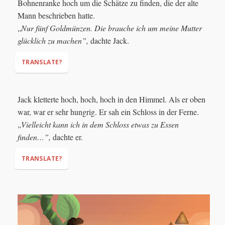
Bohnenranke hoch um die Schätze zu finden, die der alte
Mann beschrieben hatte.
„
Nur fünf Goldmünzen. Die brauche ich um meine Mutter
glücklich zu machen”,
dachte Jack.
TRANSLATE?
Jack kletterte hoch, hoch, hoch in den Himmel. Als er oben
war, war er sehr hungrig. Er sah ein Schloss in der Ferne.
„Vielleicht kann ich in dem Schloss etwas zu Essen
"Just five gold coins. That's all I need to make my mother
finden…”,
dachte er.
happy,"
TRANSLATE?
"Maybe I can find something to eat in that castle…"