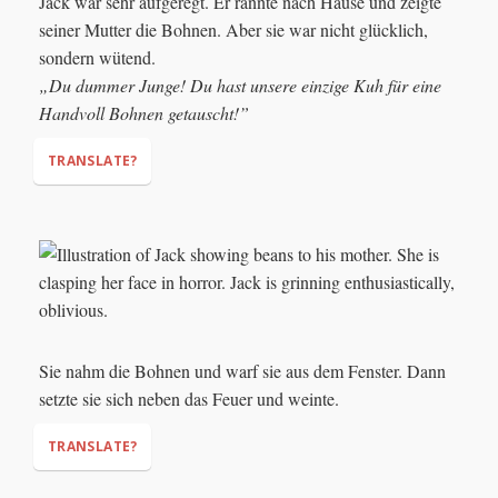
Jack war sehr aufgeregt. Er rannte nach Hause und zeigte
"Okay,"
"You’ve got a deal. Give me the beans!"
seiner Mutter die Bohnen. Aber sie war nicht glücklich,
sondern wütend.
„Du dummer Junge! Du hast unsere einzige Kuh für eine
Handvoll Bohnen getauscht!”
TRANSLATE?
"You foolish boy! You traded our only cow for a handful of
beans!"
Sie nahm die Bohnen und warf sie aus dem Fenster. Dann
setzte sie sich neben das Feuer und weinte.
TRANSLATE?