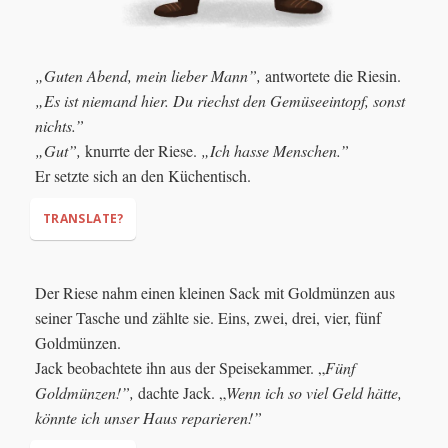
„Guten Abend, mein lieber Mann”,
antwortete die Riesin.
„Es ist niemand hier. Du riechst den Gemüseeintopf, sonst
nichts.”
„Gut”,
knurrte der Riese.
„Ich hasse Menschen.”
Er setzte sich an den Küchentisch.
TRANSLATE?
"Good evening, my darling husband,"
Der Riese nahm einen kleinen Sack mit Goldmünzen aus
"There is nobody here. You smell the vegetable stew, nothing
seiner Tasche und zählte sie. Eins, zwei, drei, vier, fünf
more."
Goldmünzen.
"Good,"
"I hate humans."
Jack beobachtete ihn aus der Speisekammer. „
Fünf
Goldmünzen!”,
dachte Jack. „
Wenn ich so viel Geld hätte,
könnte ich unser Haus reparieren!”