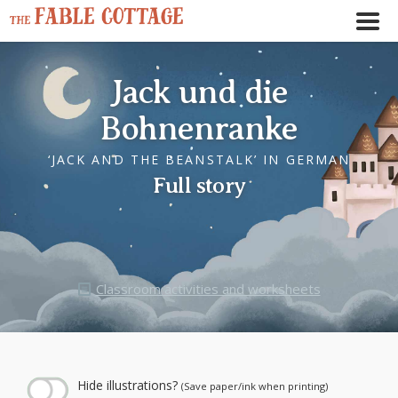
Jack und die
Bohnenranke
‘JACK AND THE BEANSTALK’ IN GERMAN
Full story
Classroom activities and worksheets
← Play story audio ↑
--:--
--:--
Hide illustrations?
(Save paper/ink when printing)