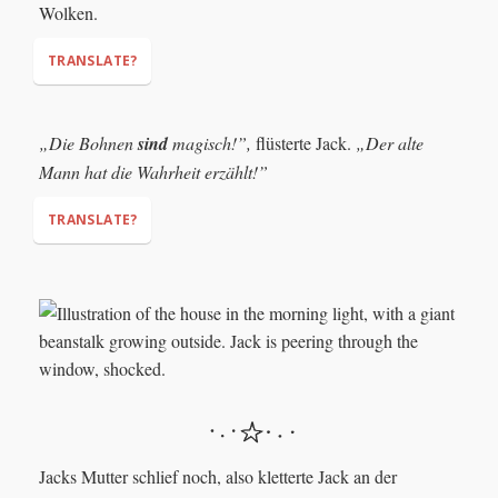
Wolken.
TRANSLATE?
„Die Bohnen
sind
magisch!”,
flüsterte Jack.
„Der alte
Mann hat die Wahrheit erzählt!”
TRANSLATE?
“The beans
are
magic!”
"The old man was
telling the truth!"
Jacks Mutter schlief noch, also kletterte Jack an der