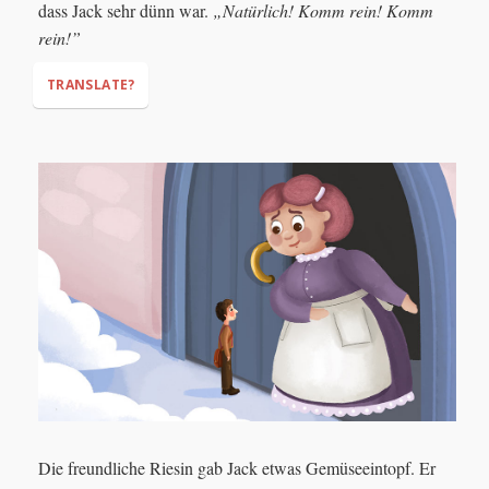
dass Jack sehr dünn war.
„Natürlich! Komm rein! Komm
rein!”
TRANSLATE?
"Excuse me, Mrs. Giant,"
"Could you please give
me something to eat? I am so hungry!"
"Oh you poor boy!"
"Of course! Come in! Come in!"
Die freundliche Riesin gab Jack etwas Gemüseeintopf. Er