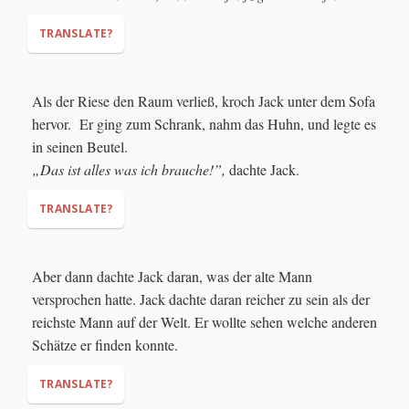
TRANSLATE?
Als der Riese den Raum verließ, kroch Jack unter dem Sofa
"A hen that lays golden eggs!"
"If I had that
hervor. Er ging zum Schrank, nahm das Huhn, und legte es
hen, I could buy fifty cows!"
in seinen Beutel.
„Das ist alles was ich brauche!”,
dachte Jack.
TRANSLATE?
Aber dann dachte Jack daran, was der alte Mann
versprochen hatte. Jack dachte daran reicher zu sein als der
reichste Mann auf der Welt. Er wollte sehen welche anderen
"This is all I need… "
Schätze er finden konnte.
TRANSLATE?