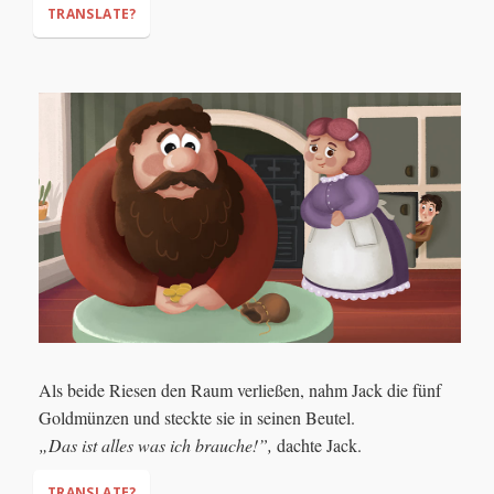
TRANSLATE?
"Five gold
coins!"
"If I had that money, I could fix our
house!"
Als beide Riesen den Raum verließen, nahm Jack die fünf
Goldmünzen und steckte sie in seinen Beutel.
„Das ist alles was ich brauche!”,
dachte Jack.
TRANSLATE?