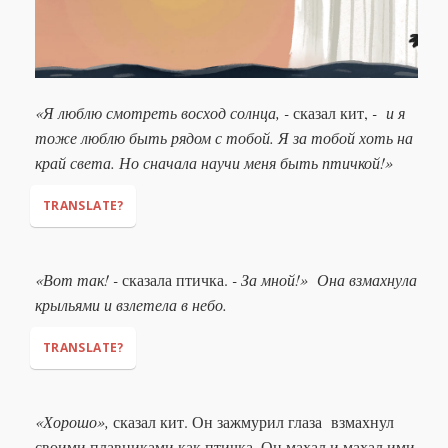
«Я люблю смотреть восход солнца, -
сказал кит,
- и я
тоже люблю быть рядом с тобой. Я за тобой хоть на
край света. Но сначала научи меня быть птичкой!»
TRANSLATE?
"I love to watch the sun rise,"
"And I also
«Вот так! -
сказала птичка.
- За мной!» Она взмахнула
love to be by your side. I will follow you even to the edge of
крыльями и взлетела в небо.
the Earth. But first, teach me to be a bird!"
TRANSLATE?
"Like this!"
"Follow me!
(lit. 'After me!')
" She
«Хорошо»,
сказал кит. Он зажмурил глаза взмахнул
flapped her wings and soared into the sky.
своими плавниками как птичка. Он махал и махал ими