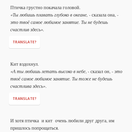
"But if you can't fly, and I can't swim, where can we livе?"
Птичка грустно покачала головой.
«Ты любишь плавать глубоко в океане, -
сказала она,
-
"We will stay here — in our quiet bay!"
это твоё самое любимое занятие. Ты не будешь
счастлив здесь».
TRANSLATE?
Кит вздохнул.
"You love to swim deep in the ocean,"
“That is your
«А ты любишь летать высоко в небе
, - сказал он, -
это
most favourite thing to do. You would never be happy here."
твоё самое любимое занятие. Ты тоже не будешь
счастлива здесь»
.
TRANSLATE?
И хотя птичка и кит очень любили друг друга, им
"And you love to fly high in the sky,"
"That is your
пришлось попрощаться.
most favourite thing to do. You would never be happy here