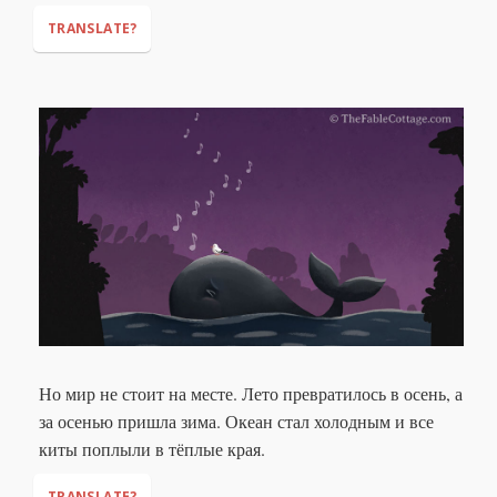
TRANSLATE?
"One day, you will meet my family in the deep ocean,"
"And you will meet my friends on the shore,"
Но мир не стоит на месте. Лето превратилось в осень, а
за осенью пришла зима. Океан стал холодным и все
киты поплыли в тёплые края.
TRANSLATE?