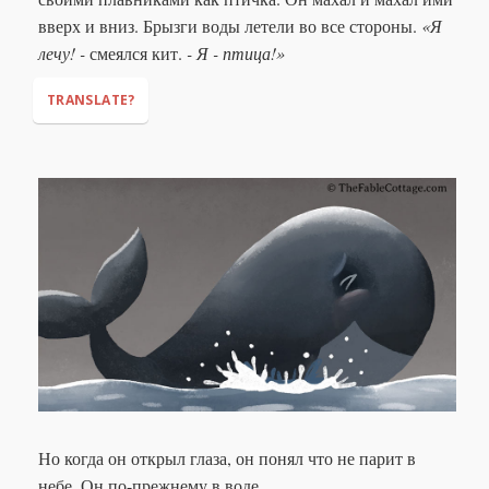
вверх и вниз. Брызги воды летели во все стороны.
«Я
лечу! -
смеялся кит.
- Я - птица!»
TRANSLATE?
"OK!"
"I'm flying!"
"I'm a bird!"
Но когда он открыл глаза, он понял что не парит в
небе. Он по-прежнему в воде.