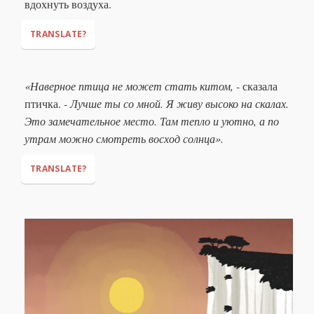
вдохнуть воздуха.
TRANSLATE?
«Наверное птица не может стать китом, -
сказала
птичка.
- Лучше ты со мной. Я живу высоко на скалах.
Это замечательное место. Там тепло и уютно, а по
утрам можно смотреть восход солнца».
TRANSLATE?
"I suppose a bird can not become a whale,"
.
"It's better (that) you come with me. I live up high on the
cliffs. It is a wonderful place. It's warm and cosy there, and in
the mornings one can watch the sunrise."