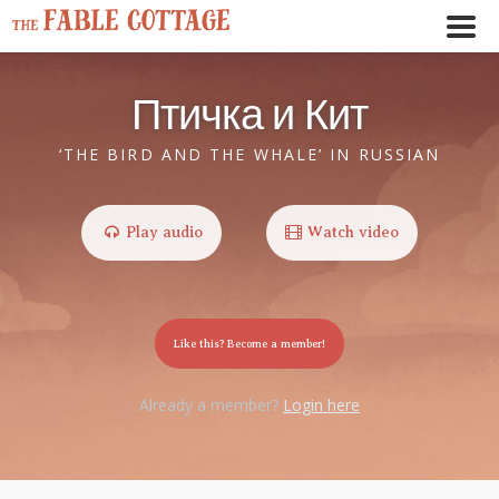
Птичка и Кит
‘THE BIRD AND THE WHALE’ IN RUSSIAN
Play audio
Watch video
Like this? Become a member!
Already a member?
Login here
← Play story audio ↑