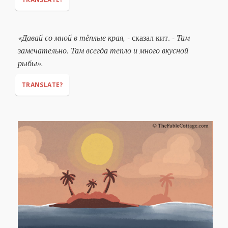
«Давай со мной в тёплые края, -
сказал кит.
- Там
замечательно. Там всегда тепло и много вкусной
рыбы».
TRANSLATE?
"Come with me
(lit. 'let's go with me')
to warm places,"
"It’s wonderful there. It's always warm there
and there are lots of tasty fish."