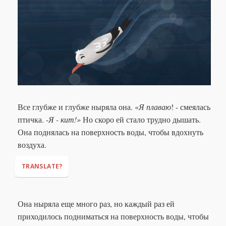
Все глубже и глубже ныряла она. «
Я плаваю
! - смеялась
птичка. -
Я - кит!»
Но скоро ей стало трудно дышать.
Она поднялась на поверхность воды, чтобы вдохнуть
воздуха.
TRANSLATE?
"I'm swimming!"
Она ныряла еще много раз, но каждый раз ей
"I'm a whale!"
приходилось подниматься на поверхность воды, чтобы