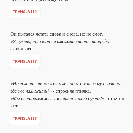
TRANSLATE?
Он пытался летать снова и снова, но не смог.
«Я думаю, что кит не сможет стать птицей»,
-
сказал кит.
TRANSLATE?
«Но если ты не можешь летать, а я не могу плавать,
"I think a whale can not become a bird,"
где же нам жить?» -
спросила птичка.
«Мы останемся здесь, в нашей тихой бухте!» -
ответил
кит.
TRANSLATE?