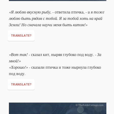
«Я люблю вкусную рыбу, -
ответила птичка,
- и я тоже
люблю быть рядом с тобой. Я за тобой хоть на край
Земли! Но сначала научи меня быть китом!»
TRANSLATE?
"I love tasty fish,"
"And I also love to be by
«Вот так! -
сказал кит, ныряя глубоко под воду.
- За
your side. I will follow you even to the edge of the Earth
(lit.
мной!»
'far far away')
. But first, teach me to be a whale!"
«Хорошо!» -
сказали птичка и тоже нырнула глубоко
под воду.
TRANSLATE?
"Like this!"
"Follow me!".
"OK!"